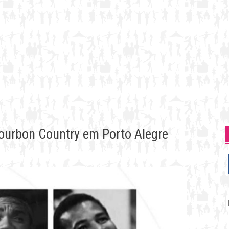
Bourbon Country em Porto Alegre
P
p