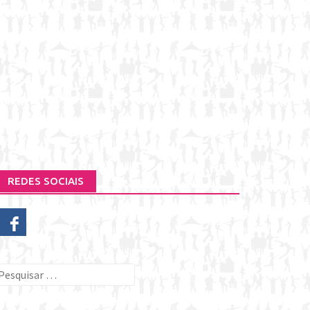
REDES SOCIAIS
esquisar
or: