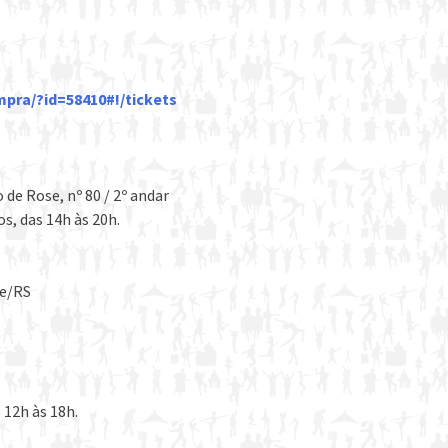
pra/?id=58410#!/tickets
 de Rose, nº 80 / 2º andar
s, das 14h às 20h.
re/RS
 12h às 18h.