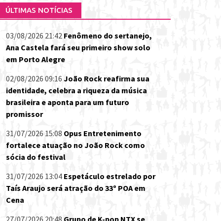
ÚLTIMAS NOTÍCIAS
03/08/2026 21:42
Fenômeno do sertanejo,
Ana Castela fará seu primeiro show solo
em Porto Alegre
02/08/2026 09:16
João Rock reafirma sua
identidade, celebra a riqueza da música
brasileira e aponta para um futuro
promissor
31/07/2026 15:08
Opus Entretenimento
fortalece atuação no João Rock como
sócia do festival
31/07/2026 13:04
Espetáculo estrelado por
Taís Araujo será atração do 33º POA em
Cena
27/07/2026 20:48
Grupo de K-pop NTX se