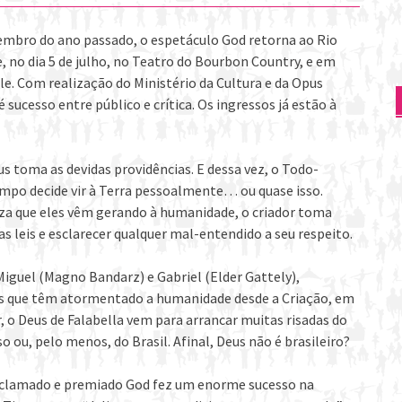
embro do ano passado, o espetáculo God retorna ao Rio
 no dia 5 de julho, no Teatro do Bourbon Country, e em
le. Com realização do Ministério da Cultura e da Opus
sucesso entre público e crítica. Os ingressos já estão à
s toma as devidas providências. E dessa vez, o Todo-
empo decide vir à Terra pessoalmente… ou quase isso.
za que eles vêm gerando à humanidade, o criador toma
s leis e esclarecer qualquer mal-entendido a seu respeito.
 Miguel (Magno Bandarz) e Gabriel (Elder Gattely),
s que têm atormentado a humanidade desde a Criação, em
 o Deus de Falabella vem para arrancar muitas risadas do
 ou, pelo menos, do Brasil. Afinal, Deus não é brasileiro?
aclamado e premiado God fez um enorme sucesso na