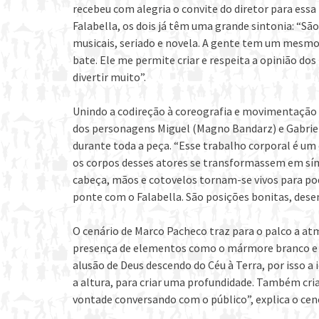
recebeu com alegria o convite do diretor para ess
Falabella, os dois já têm uma grande sintonia: “S
musicais, seriado e novela. A gente tem um mesmo
bate. Ele me permite criar e respeita a opinião dos
divertir muito”.
Unindo a codireção à coreografia e movimentação 
dos personagens Miguel (Magno Bandarz) e Gabriel 
durante toda a peça. “Esse trabalho corporal é um 
os corpos desses atores se transformassem em sím
cabeça, mãos e cotovelos tornam-se vivos para pod
ponte com o Falabella. São posições bonitas, desen
O cenário de Marco Pacheco traz para o palco a at
presença de elementos como o mármore branco e as 
alusão de Deus descendo do Céu à Terra, por isso a
a altura, para criar uma profundidade. Também cria
vontade conversando com o público”, explica o cen