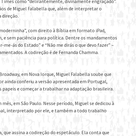
rk Times como “delirantemente, divinamente engraçado”.
os de Miguel Falabella que, além de interpretar o
a direção.
oderninha”, com direito à Bíblia em formato iPad,
n, e sem paciência para política. Dentre os mandamentos
ar-me-ás do Estado” e “Não me dirás o que devo fazer” –
damentados. A codireção é de Fernanda Chamma.
a Broadway, em Nova Iorque, Miguel Falabella soube que
etor ainda conferiu a versão apresentada em Portugal,
s papeis e começar a trabalhar na adaptação brasileira.
mês, em São Paulo. Nesse período, Miguel se dedicou à
al, interpretado por ele, e também a todo trabalho
 que assina a codireção do espetáculo. Ela conta que