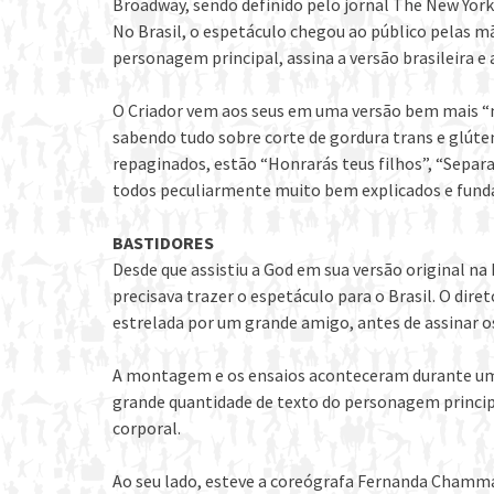
Broadway, sendo definido pelo jornal The New Yo
No Brasil, o espetáculo chegou ao público pelas mã
personagem principal, assina a versão brasileira e 
O Criador vem aos seus em uma versão bem mais “m
sabendo tudo sobre corte de gordura trans e glúte
repaginados, estão “Honrarás teus filhos”, “Separ
todos peculiarmente muito bem explicados e fun
BASTIDORES
Desde que assistiu a God em sua versão original n
precisava trazer o espetáculo para o Brasil. O dir
estrelada por um grande amigo, antes de assinar o
A montagem e os ensaios aconteceram durante um 
grande quantidade de texto do personagem princip
corporal.
Ao seu lado, esteve a coreógrafa Fernanda Chamma,