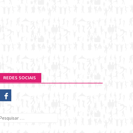
REDES SOCIAIS
esquisar
or: