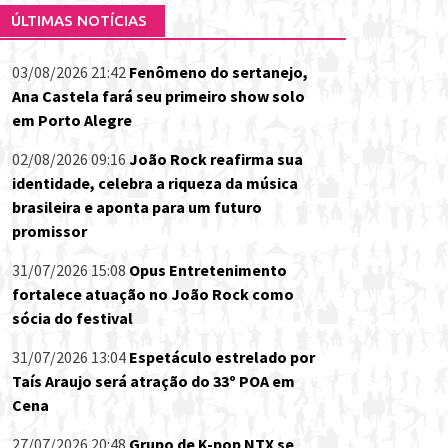
ÚLTIMAS NOTÍCIAS
03/08/2026 21:42
Fenômeno do sertanejo,
Ana Castela fará seu primeiro show solo
em Porto Alegre
02/08/2026 09:16
João Rock reafirma sua
identidade, celebra a riqueza da música
brasileira e aponta para um futuro
promissor
31/07/2026 15:08
Opus Entretenimento
fortalece atuação no João Rock como
sócia do festival
31/07/2026 13:04
Espetáculo estrelado por
Taís Araujo será atração do 33º POA em
Cena
27/07/2026 20:48
Grupo de K-pop NTX se