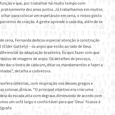
a função e que, por trabalhar há muito tempo com
ão praticamente dez anos juntos. Já trabalhamos em muitos
 olhar para colocar um espetáculo em cena, o nosso gosto
 parceiros de criação. A gente aprende a cada dia, além de se
de cena, Fernanda dedicou especial atenção à construção
(Elder Gattely) – os anjos que estão ao lado de Deus
diferencial da adaptação brasileira. Eu quis fazer com que
bolos de imagens de anjos. Os detalhes de pescoço,
er dar o texto de cada um, ditar os mandamentos e fazer a
hadas”, detalha a codiretora.
mosfera celestial, com inspiração nos deuses gregos e
colunas jônicas. “O principal objetivo era criar uma
 ideia da escada alta com degraus diminuindo de acordo com
mos um sofá largo e confortável para que ‘Deus’ ficasse à
ógrafo.