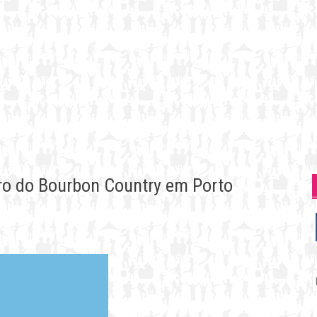
tro do Bourbon Country em Porto
P
p