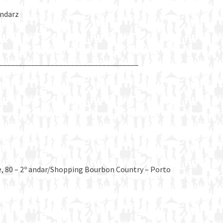
andarz
___________________________________
e, 80 – 2º andar/Shopping Bourbon Country – Porto