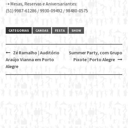
⇢ Mesas, Reservas e Aniversariantes:
(51) 9987-61286 / 9930-09492 / 98480-0575
CATEGORIAS
CANOAS
FESTA
SHOW
Zé Ramalho | Auditório
Summer Party, com Grupo
Post
Araújo Vianna em Porto
Pixote | Porto Alegre
navigation
Alegre