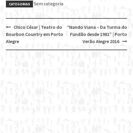
Sem categoria
CATEGORIAS
Chico César | Teatro do
“Nando Viana – Da Turma do
Post
Bourbon Country em Porto
Fundão desde 1981” | Porto
navigation
Alegre
Verão Alegre 2016