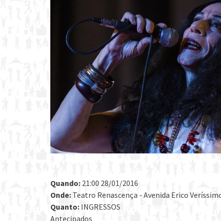
Quando:
21:00 28/01/2016
Onde:
Teatro Renascença - Avenida Erico Veríssimo 
Quanto:
INGRESSOS
Antecipados