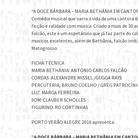
“A DOCE BÁRBARA – MARIA BETHÂNIA EM CANTOR
Comédia musical que narra a vida de uma cantora d
ficção e ralidade com musica. Criado a mais de 30 a
Falcão, este é um espetáculo que já faz parte do c
musicos excelentes, além de Bethânia, Falcão imit
Matogrosso.
FICHA TÉCNICA
MARIA BETHÂNIA: ANTONIO CARLOS FALCÃO
CORDAS: ALEXANDRE MISSEL /GUGGA RAYS
PERCUTERIA; BRUNO COELHO / GREG PATROCÍN
LUZ: MARGA FERREIRA
SOM: CLAUBER SCHOLLES
FIGURINO: RO CORTINHAS
PORTO VERÃO ALEGRE 2016 apresenta:
“A DOCE BÁRBARA – MARIA BETHÂNIA EM CANTO