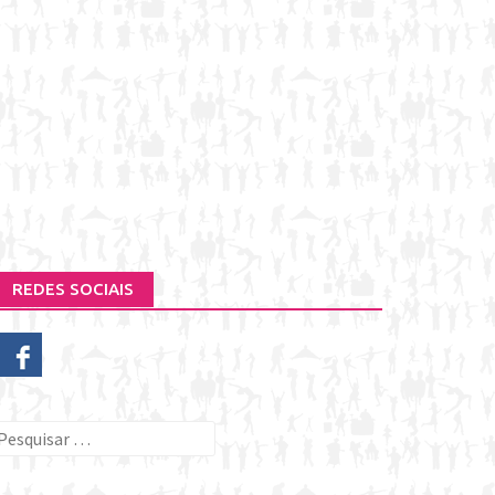
REDES SOCIAIS
esquisar
or: