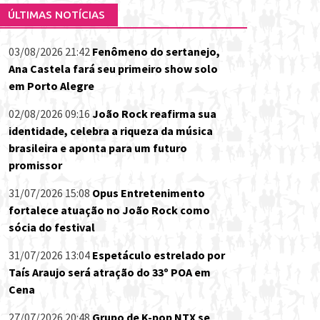
ÚLTIMAS NOTÍCIAS
03/08/2026 21:42
Fenômeno do sertanejo,
Ana Castela fará seu primeiro show solo
em Porto Alegre
02/08/2026 09:16
João Rock reafirma sua
identidade, celebra a riqueza da música
brasileira e aponta para um futuro
promissor
31/07/2026 15:08
Opus Entretenimento
fortalece atuação no João Rock como
sócia do festival
31/07/2026 13:04
Espetáculo estrelado por
Taís Araujo será atração do 33º POA em
Cena
27/07/2026 20:48
Grupo de K-pop NTX se