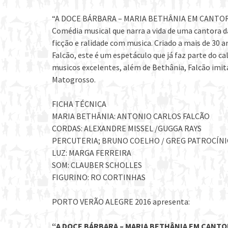
“A DOCE BÁRBARA – MARIA BETHÂNIA EM CANTOR
Comédia musical que narra a vida de uma cantora d
ficção e ralidade com musica. Criado a mais de 30 a
Falcão, este é um espetáculo que já faz parte do c
musicos excelentes, além de Bethânia, Falcão imit
Matogrosso.
FICHA TÉCNICA
MARIA BETHÂNIA: ANTONIO CARLOS FALCÃO
CORDAS: ALEXANDRE MISSEL /GUGGA RAYS
PERCUTERIA; BRUNO COELHO / GREG PATROCÍN
LUZ: MARGA FERREIRA
SOM: CLAUBER SCHOLLES
FIGURINO: RO CORTINHAS
PORTO VERÃO ALEGRE 2016 apresenta:
“A DOCE BÁRBARA – MARIA BETHÂNIA EM CANTO