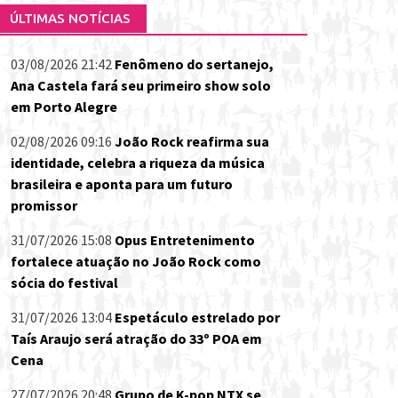
ÚLTIMAS NOTÍCIAS
03/08/2026 21:42
Fenômeno do sertanejo,
Ana Castela fará seu primeiro show solo
em Porto Alegre
02/08/2026 09:16
João Rock reafirma sua
identidade, celebra a riqueza da música
brasileira e aponta para um futuro
promissor
31/07/2026 15:08
Opus Entretenimento
fortalece atuação no João Rock como
sócia do festival
31/07/2026 13:04
Espetáculo estrelado por
Taís Araujo será atração do 33º POA em
Cena
27/07/2026 20:48
Grupo de K-pop NTX se