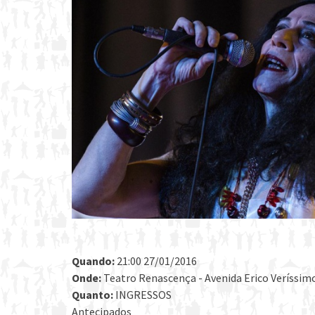
Quando:
21:00 27/01/2016
Onde:
Teatro Renascença - Avenida Erico Veríssimo 
Quanto:
INGRESSOS
Antecipados