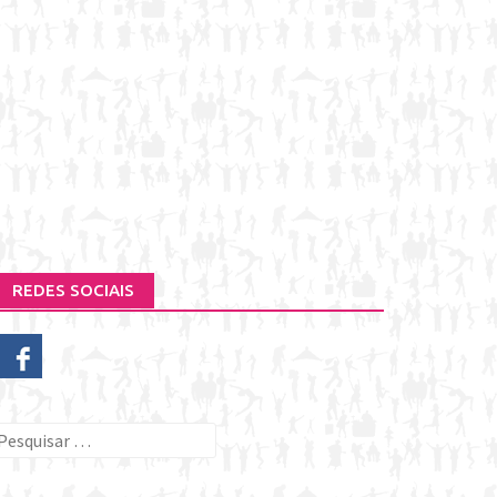
REDES SOCIAIS
esquisar
or: