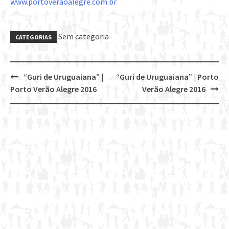
www.portoveraoalegre.com.br
Sem categoria
CATEGORIAS
“Guri de Uruguaiana” |
“Guri de Uruguaiana” | Porto
Post
Porto Verão Alegre 2016
Verão Alegre 2016
navigation