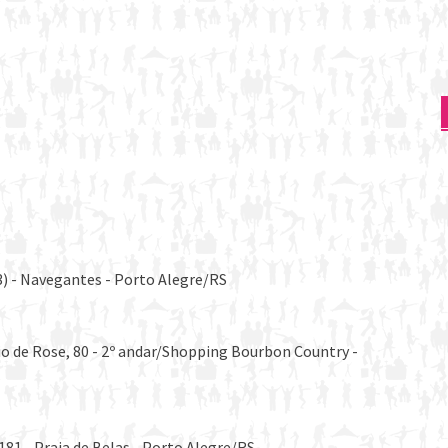
3) - Navegantes - Porto Alegre/RS
io de Rose, 80 - 2º andar/Shopping Bourbon Country -
181 - Praia de Belas - Porto Alegre/RS