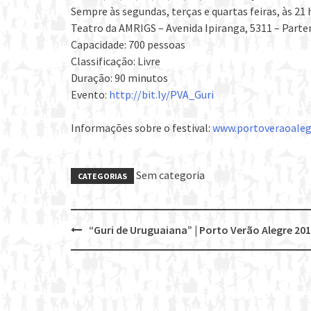
Sempre às segundas, terças e quartas feiras, às 21 
Teatro da AMRIGS – Avenida Ipiranga, 5311 – Part
Capacidade: 700 pessoas
Classificação: Livre
Duração: 90 minutos
Evento:
http://bit.ly/PVA_Guri
Informações sobre o festival:
www.portoveraoaleg
Sem categoria
CATEGORIAS
“Guri de Uruguaiana” | Porto Verão Alegre 20
Post
navigation