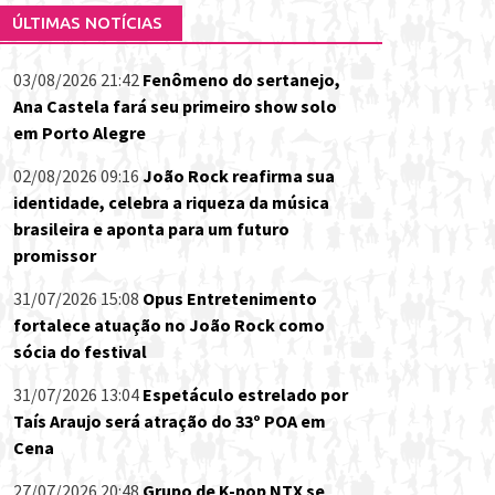
ÚLTIMAS NOTÍCIAS
03/08/2026 21:42
Fenômeno do sertanejo,
Ana Castela fará seu primeiro show solo
em Porto Alegre
02/08/2026 09:16
João Rock reafirma sua
identidade, celebra a riqueza da música
brasileira e aponta para um futuro
promissor
31/07/2026 15:08
Opus Entretenimento
fortalece atuação no João Rock como
sócia do festival
31/07/2026 13:04
Espetáculo estrelado por
Taís Araujo será atração do 33º POA em
Cena
27/07/2026 20:48
Grupo de K-pop NTX se