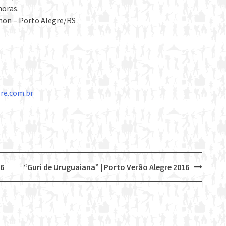
horas.
enon – Porto Alegre/RS
re.com.br
16
“Guri de Uruguaiana” | Porto Verão Alegre 2016