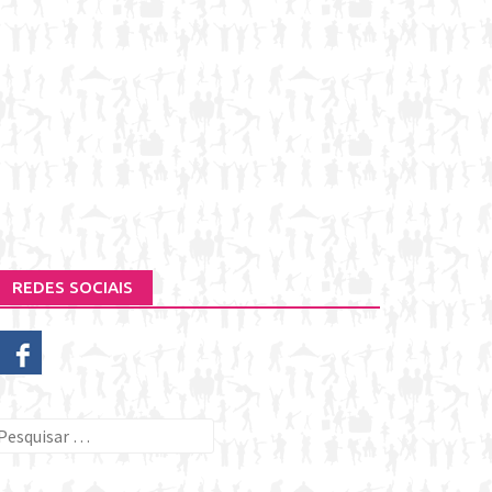
REDES SOCIAIS
esquisar
or: