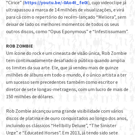
“Cirice” (
https://youtu.be/-0Ao4t_fe0I
), cujo videoclipe já
ultrapassou a marca de 14 milhões de visualizações, e virá
para cá com o repertório do recém-lançado “Meliora”, sem
deixar de lado os melhores momentos de todos os seus
outros discos, como “Opus Eponymous” e “Infestissumam”.
ROB ZOMBIE
Um ícone do rock e um cineasta de visão única, Rob Zombie
tem continuadamente desafiado o público quando amplia
os limites da sua arte. Ele, que já vendeu mais de quinze
milhões de álbuns em todo o mundo, é o único artista a ter
um sucesso sem precedentes também como escritor e
diretor de sete longas-metragens, com um lucro de mais de
150 milhões de dólares.
Rob Zombie alcançou uma grande visibilidade com vários
discos de platina e de ouro conquistados ao longo dos anos,
incluindo os clássicos “Hellbilly Deluxe”, “The Sinister
Urge” e “Educated Horses”. Em 2013, já tendo sido sete