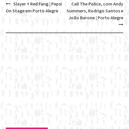
Slayer + Red Fang | Pepsi
Call The Police, com Andy
Post
On Stage em Porto Alegre
Summers, Rodrigo Santos e
navigation
João Barone | Porto Alegre