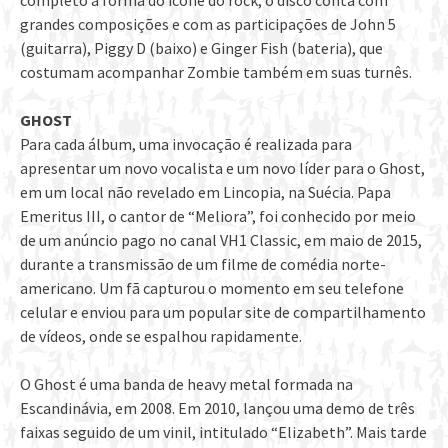
completo à forma do ícone do rock, o disco conta com
grandes composições e com as participações de John 5
(guitarra), Piggy D (baixo) e Ginger Fish (bateria), que
costumam acompanhar Zombie também em suas turnês.
GHOST
Para cada álbum, uma invocação é realizada para
apresentar um novo vocalista e um novo líder para o Ghost,
em um local não revelado em Lincopia, na Suécia. Papa
Emeritus III, o cantor de “Meliora”, foi conhecido por meio
de um anúncio pago no canal VH1 Classic, em maio de 2015,
durante a transmissão de um filme de comédia norte-
americano. Um fã capturou o momento em seu telefone
celular e enviou para um popular site de compartilhamento
de vídeos, onde se espalhou rapidamente.
O Ghost é uma banda de heavy metal formada na
Escandinávia, em 2008. Em 2010, lançou uma demo de três
faixas seguido de um vinil, intitulado “Elizabeth”. Mais tarde