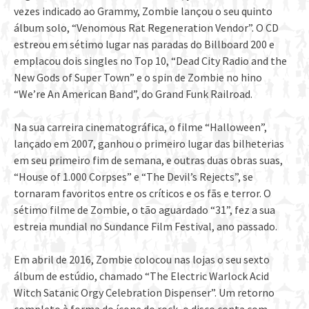
vezes indicado ao Grammy, Zombie lançou o seu quinto
álbum solo, “Venomous Rat Regeneration Vendor”. O CD
estreou em sétimo lugar nas paradas do Billboard 200 e
emplacou dois singles no Top 10, “Dead City Radio and the
New Gods of Super Town” e o spin de Zombie no hino
“We’re An American Band”, do Grand Funk Railroad.
Na sua carreira cinematográfica, o filme “Halloween”,
lançado em 2007, ganhou o primeiro lugar das bilheterias
em seu primeiro fim de semana, e outras duas obras suas,
“House of 1.000 Corpses” e “The Devil’s Rejects”, se
tornaram favoritos entre os críticos e os fãs e terror. O
sétimo filme de Zombie, o tão aguardado “31”, fez a sua
estreia mundial no Sundance Film Festival, ano passado.
Em abril de 2016, Zombie colocou nas lojas o seu sexto
álbum de estúdio, chamado “The Electric Warlock Acid
Witch Satanic Orgy Celebration Dispenser”. Um retorno