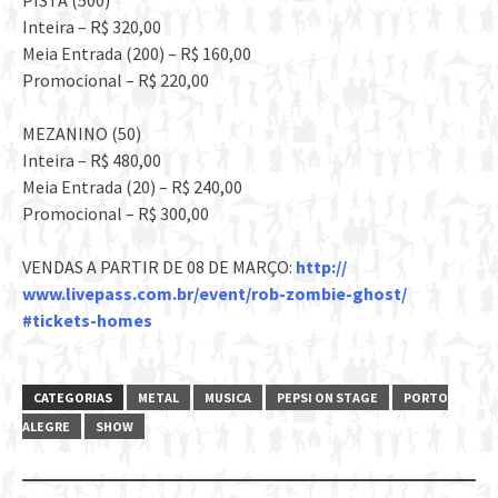
PISTA (500)
Inteira – R$ 320,00
Meia Entrada (200) – R$ 160,00
Promocional – R$ 220,00
MEZANINO (50)
Inteira – R$ 480,00
Meia Entrada (20) – R$ 240,00
Promocional – R$ 300,00
VENDAS A PARTIR DE 08 DE MARÇO:
http://
www.livepass.com.br/event/
rob-zombie-ghost/
#tickets-homes
CATEGORIAS
METAL
MUSICA
PEPSI ON STAGE
PORTO
ALEGRE
SHOW