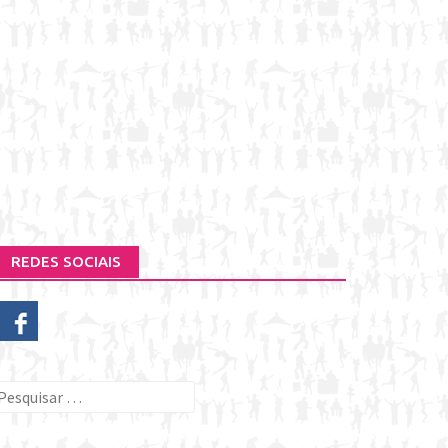
REDES SOCIAIS
esquisar
or: