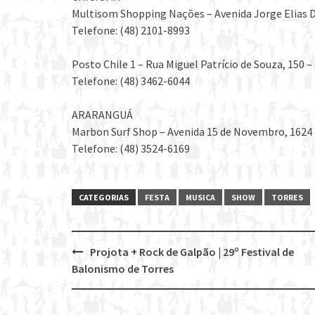
Multisom Shopping Nações – Avenida Jorge Elias D
Telefone: (48) 2101-8993
Posto Chile 1 – Rua Miguel Patrício de Souza, 150 
Telefone: (48) 3462-6044
ARARANGUÁ
Marbon Surf Shop – Avenida 15 de Novembro, 1624 –
Telefone: (48) 3524-6169
CATEGORIAS
FESTA
MUSICA
SHOW
TORRES
Projota + Rock de Galpão | 29º Festival de
Post
Balonismo de Torres
navigation