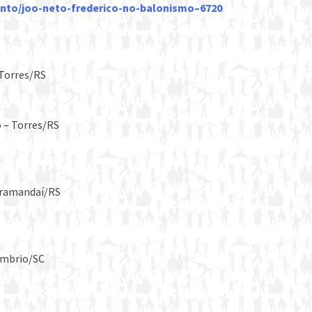
ento/joo-neto-frederico-no-balonismo–6720
 Torres/RS
o – Torres/RS
Tramandaí/RS
Sombrio/SC