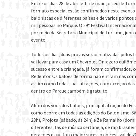
Entre os dias 28 de abril e 1º de maio, o céu de Tor
formato especial estão confirmados neste evento 
balonistas de diferentes países e de vários pontos
mil pessoas no Parque. O 29º Festival Internaciona
por meio da Secretaria Municipal de Turismo, junt
evento.
Todos os dias, duas provas serão realizadas pelos 
vai levar para casa um Chevrolet Onix zero quilôme
sucesso entre a criançada, já foram confirmados, 
Redentor. Os balões de forma não entram nas comp
assim como todas suas atrações, com exceção das
dentro do Parque também é gratuito.
Além dos voos dos balões, principal atração do Fest
como ocorre em todas as edições do Balonismo. São
23h), Projota (sábado, às 24h) e Zé Ramalho (domi
diferentes, fãs de música sertaneja, de rap brasil
gerações e que foi o maior sucesso do Festival de 