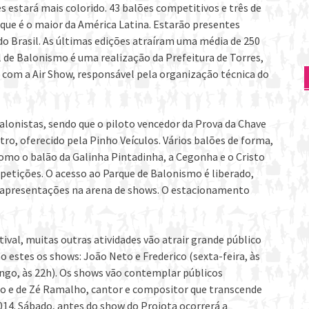
res estará mais colorido. 43 balões competitivos e três de
que é o maior da América Latina. Estarão presentes
 do Brasil. As últimas edições atraíram uma média de 250
l de Balonismo é uma realização da Prefeitura de Torres,
o com a Air Show, responsável pela organização técnica do
balonistas, sendo que o piloto vencedor da Prova da Chave
tro, oferecido pela Pinho Veículos. Vários balões de forma,
como o balão da Galinha Pintadinha, a Cegonha e o Cristo
etições. O acesso ao Parque de Balonismo é liberado,
 apresentações na arena de shows. O estacionamento
ival, muitas outras atividades vão atrair grande público
 estes os shows: João Neto e Frederico (sexta-feira, às
ngo, às 22h). Os shows vão contemplar públicos
eiro e de Zé Ramalho, cantor e compositor que transcende
2014. Sábado, antes do show do Projota ocorrerá a