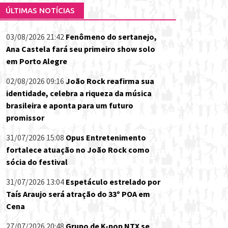
ÚLTIMAS NOTÍCIAS
03/08/2026 21:42
Fenômeno do sertanejo,
Ana Castela fará seu primeiro show solo
em Porto Alegre
02/08/2026 09:16
João Rock reafirma sua
identidade, celebra a riqueza da música
brasileira e aponta para um futuro
promissor
31/07/2026 15:08
Opus Entretenimento
fortalece atuação no João Rock como
sócia do festival
31/07/2026 13:04
Espetáculo estrelado por
Taís Araujo será atração do 33º POA em
Cena
27/07/2026 20:48
Grupo de K-pop NTX se