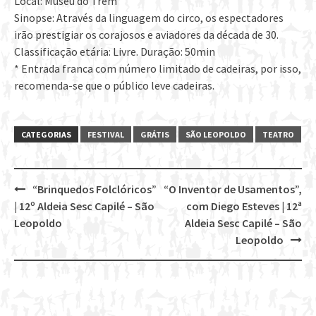
Local: Museu do Trem
Sinopse: Através da linguagem do circo, os espectadores
irão prestigiar os corajosos e aviadores da década de 30.
Classificação etária: Livre. Duração: 50min
* Entrada franca com número limitado de cadeiras, por isso,
recomenda-se que o público leve cadeiras.
CATEGORIAS
FESTIVAL
GRÁTIS
SÃO LEOPOLDO
TEATRO
“Brinquedos Folclóricos”
“O Inventor de Usamentos”,
Post
| 12º Aldeia Sesc Capilé – São
com Diego Esteves | 12ª
navigation
Leopoldo
Aldeia Sesc Capilé – São
Leopoldo