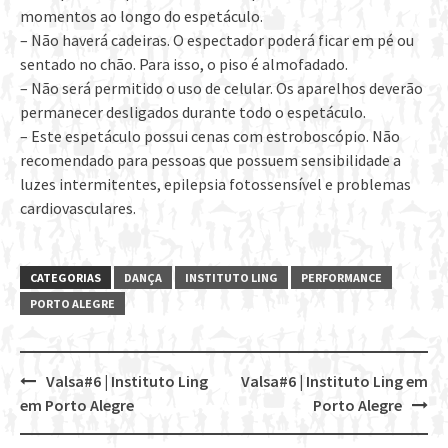
momentos ao longo do espetáculo.
– Não haverá cadeiras. O espectador poderá ficar em pé ou
sentado no chão. Para isso, o piso é almofadado.
– Não será permitido o uso de celular. Os aparelhos deverão
permanecer desligados durante todo o espetáculo.
– Este espetáculo possui cenas com estroboscópio. Não
recomendado para pessoas que possuem sensibilidade a
luzes intermitentes, epilepsia fotossensível e problemas
cardiovasculares.
CATEGORIAS
DANÇA
INSTITUTO LING
PERFORMANCE
PORTO ALEGRE
Valsa#6 | Instituto Ling
Valsa#6 | Instituto Ling em
Post
em Porto Alegre
Porto Alegre
navigation