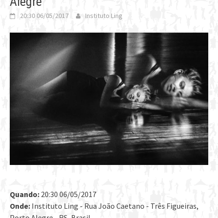
Alegre
20:30 06/05/2017
Instituto Ling
Quando:
20:30 06/05/2017
Onde:
Instituto Ling - Rua João Caetano - Três Figueiras,
Porto Alegre - RS, Brasil