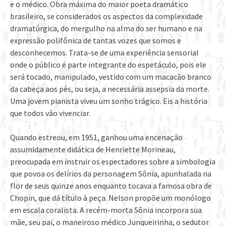
e o médico. Obra máxima do maior poeta dramático
brasileiro, se considerados os aspectos da complexidade
dramatúrgica, do mergulho na alma do ser humano e na
expressão polifônica de tantas vozes que somos e
desconhecemos. Trata-se de uma experiência sensorial
onde o público é parte integrante do espetáculo, pois ele
será tocado, manipulado, vestido com um macacão branco
da cabeça aos pés, ou seja, a necessária assepsia da morte.
Uma jovem pianista viveu um sonho trágico. Eis a história
que todos vão vivenciar.
Quando estreou, em 1951, ganhou uma encenação
assumidamente didática de Henriette Morineau,
preocupada em instruir os espectadores sobre a simbologia
que povoa os delírios da personagem Sônia, apunhalada na
flor de seus quinze anos enquanto tocava a famosa obra de
Chopin, que dá título à peça. Nelson propõe um monólogo
em escala coralista. A recém-morta Sônia incorpora sua
mãe, seu pai, o maneiroso médico Junqueirinha, o sedutor