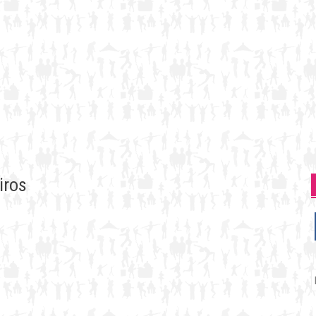
iros
P
p