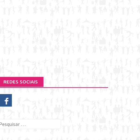
REDES SOCIAIS
esquisar
or: