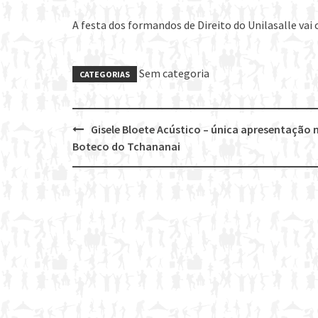
A festa dos formandos de Direito do Unilasalle va
Sem categoria
CATEGORIAS
Gisele Bloete Acústico – única apresentação 
Post
Boteco do Tchananai
navigation