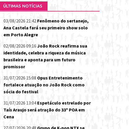
ÚLTIMAS NOTÍCIAS
03/08/2026 21:42
Fenômeno do sertanejo,
Ana Castela fará seu primeiro show solo
em Porto Alegre
02/08/2026 09:16
João Rock reafirma sua
identidade, celebra a riqueza da música
brasileira e aponta para um futuro
promissor
31/07/2026 15:08
Opus Entretenimento
fortalece atuação no João Rock como
sócia do festival
31/07/2026 13:04
Espetáculo estrelado por
Taís Araujo será atração do 33º POA em
Cena
27/07/2026 20:48
Grupo de K-pop NTX se