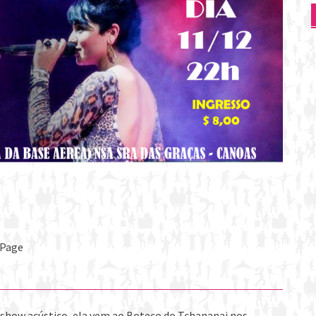
 Page
show acústico, ela vem ao Boteco do Tchananai nos