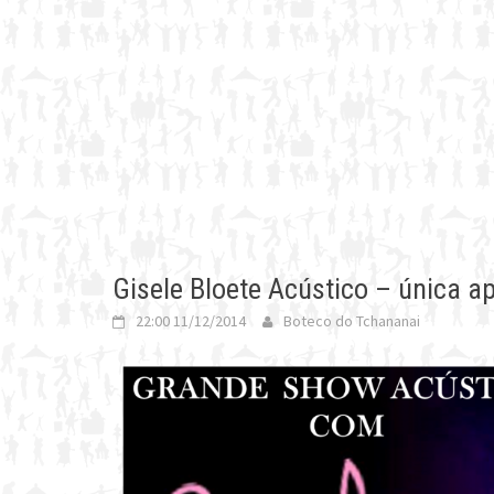
Gisele Bloete Acústico – única 
22:00 11/12/2014
Boteco do Tchananai