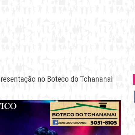
apresentação no Boteco do Tchananai
P
p