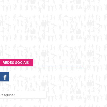
REDES SOCIAIS
esquisar
or: