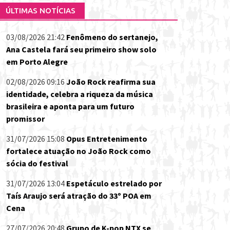
ÚLTIMAS NOTÍCIAS
03/08/2026 21:42
Fenômeno do sertanejo,
Ana Castela fará seu primeiro show solo
em Porto Alegre
02/08/2026 09:16
João Rock reafirma sua
identidade, celebra a riqueza da música
brasileira e aponta para um futuro
promissor
31/07/2026 15:08
Opus Entretenimento
fortalece atuação no João Rock como
sócia do festival
31/07/2026 13:04
Espetáculo estrelado por
Taís Araujo será atração do 33º POA em
Cena
27/07/2026 20:48
Grupo de K-pop NTX se