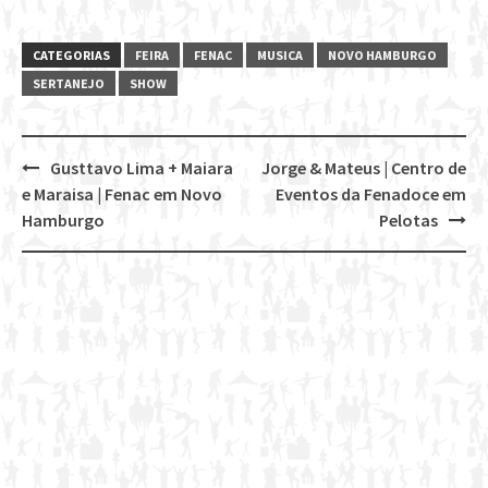
CATEGORIAS
FEIRA
FENAC
MUSICA
NOVO HAMBURGO
SERTANEJO
SHOW
Gusttavo Lima + Maiara
Jorge & Mateus | Centro de
Post
e Maraisa | Fenac em Novo
Eventos da Fenadoce em
navigation
Hamburgo
Pelotas