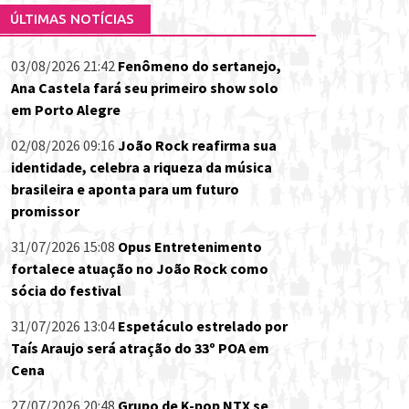
ÚLTIMAS NOTÍCIAS
03/08/2026 21:42
Fenômeno do sertanejo,
Ana Castela fará seu primeiro show solo
em Porto Alegre
02/08/2026 09:16
João Rock reafirma sua
identidade, celebra a riqueza da música
brasileira e aponta para um futuro
promissor
31/07/2026 15:08
Opus Entretenimento
fortalece atuação no João Rock como
sócia do festival
31/07/2026 13:04
Espetáculo estrelado por
Taís Araujo será atração do 33º POA em
Cena
27/07/2026 20:48
Grupo de K-pop NTX se