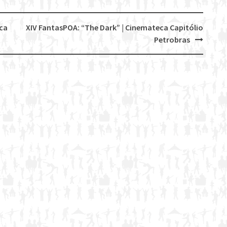
eca
XIV FantasPOA: “The Dark” | Cinemateca Capitólio
Petrobras