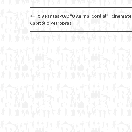
XIV FantasPOA: “O Animal Cordial” | Cinemat
Post
Capitólio Petrobras
navigation