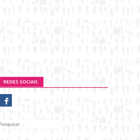
REDES SOCIAIS
esquisar
or: