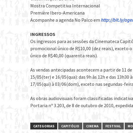
Mostra Competitiva Internacional
Première Ibero-Americana
Acompanhe a agenda No Palco em
http://bit.ly/a
INGRESSOS
Os ingressos para as sessões da Cinemateca Capit
promocional único de R$10,00 (dez reais), exceto 
único de R$40,00 (quarenta reais).
As vendas antecipadas acontecem a partir de 11 de 
15/05(ter) e 16/05(qua): das 9h às 12h e das 13h30 à
17/05(qui) à 03/06(dom), exceto nas segundas-feiras
As obras audiovisuais foram classificadas indicat
Portaria nº 3.203, de 8 de outubro de 2010, expedida
CATEGORIAS
CAPITÓLIO
CINEMA
FESTIVAL
MO