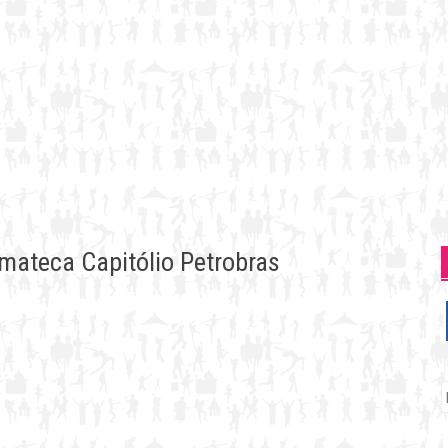
mateca Capitólio Petrobras
P
p