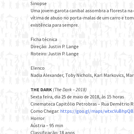
Sinopse
Uma jovem garota canibal assombra a floresta na q
vítima de abuso no porta-malas de um carro e toma 
existência para sempre.
Ficha técnica
Direção: Justin P. Lange
Roteiro: Justin P. Lange
Elenco
Nadia Alexander, Toby Nichols, Karl Markovics, Ma
THE DARK
(The Dark – 2018)
Sexta feira, dia 25 de maio de 2018, às 15 horas
Cinemateca Capitólio Petrobras – Rua Demétrio Ri
Como Chegar:
https://goo.gl/maps/wtxcVuBhpQB
Horror
Aústria – 95 min
Classificação: 18 anos