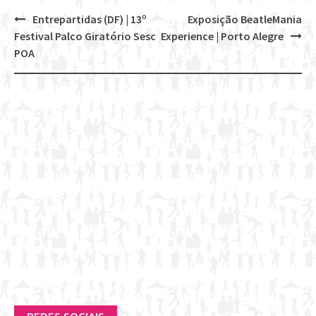
Entrepartidas (DF) | 13º
Exposição BeatleMania
Post
Festival Palco Giratório Sesc
Experience | Porto Alegre
navigation
POA