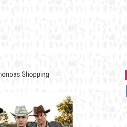
anonoas Shopping
P
p