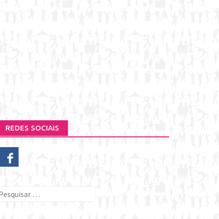
REDES SOCIAIS
esquisar
or: