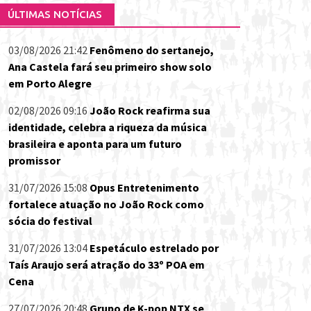
ÚLTIMAS NOTÍCIAS
03/08/2026 21:42
Fenômeno do sertanejo,
Ana Castela fará seu primeiro show solo
em Porto Alegre
02/08/2026 09:16
João Rock reafirma sua
identidade, celebra a riqueza da música
brasileira e aponta para um futuro
promissor
31/07/2026 15:08
Opus Entretenimento
fortalece atuação no João Rock como
sócia do festival
31/07/2026 13:04
Espetáculo estrelado por
Taís Araujo será atração do 33º POA em
Cena
27/07/2026 20:48
Grupo de K-pop NTX se