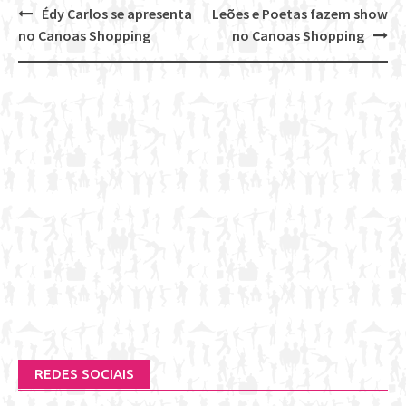
Édy Carlos se apresenta
Leões e Poetas fazem show
Post
no Canoas Shopping
no Canoas Shopping
navigation
REDES SOCIAIS