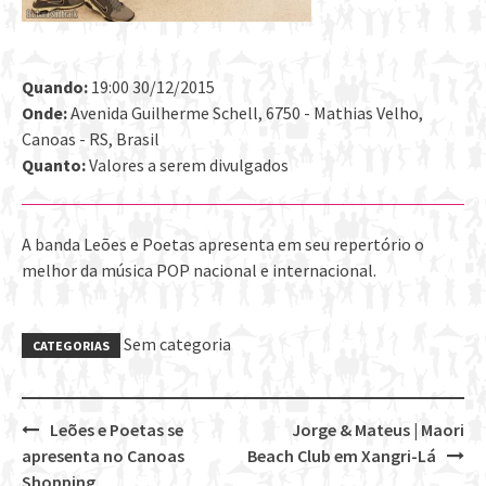
Quando:
19:00 30/12/2015
Onde:
Avenida Guilherme Schell, 6750 - Mathias Velho,
Canoas - RS, Brasil
Quanto:
Valores a serem divulgados
A banda Leões e Poetas apresenta em seu repertório o
melhor da música POP nacional e internacional.
Sem categoria
CATEGORIAS
Leões e Poetas se
Jorge & Mateus | Maori
Post
apresenta no Canoas
Beach Club em Xangri-Lá
navigation
Shopping