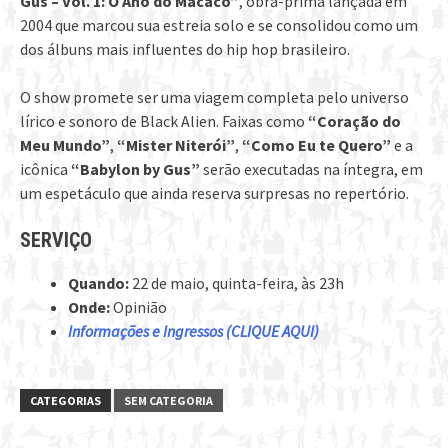
Gus – Vol. 1: O Ano do Macaco”
, obra-prima lançada em
2004 que marcou sua estreia solo e se consolidou como um
dos álbuns mais influentes do hip hop brasileiro.
O show promete ser uma viagem completa pelo universo
lírico e sonoro de Black Alien. Faixas como
“Coração do
Meu Mundo”
,
“Mister Niterói”
,
“Como Eu te Quero”
e a
icônica
“Babylon by Gus”
serão executadas na íntegra, em
um espetáculo que ainda reserva surpresas no repertório.
SERVIÇO
Quando:
22 de maio, quinta-feira, às 23h
Onde:
Opinião
Informações e Ingressos (CLIQUE AQUI)
CATEGORIAS
SEM CATEGORIA