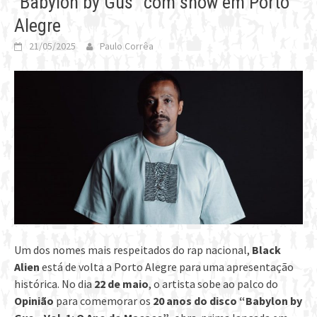
“Babylon by Gus” com show em Porto
Alegre
21/05/2025
Paulo Corrêa
Um dos nomes mais respeitados do rap nacional,
Black
Alien
está de volta a Porto Alegre para uma apresentação
histórica. No dia
22 de maio
, o artista sobe ao palco do
Opinião
para comemorar os
20 anos do disco “Babylon by