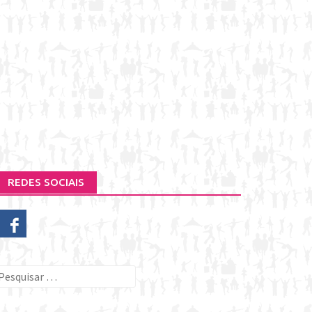
REDES SOCIAIS
esquisar
or: