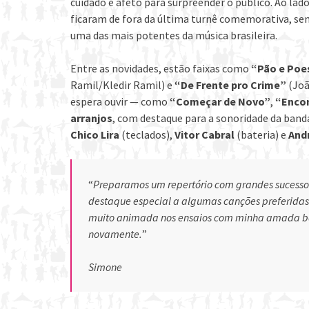
cuidado e afeto para surpreender o público. Ao la
ficaram de fora da última turnê comemorativa, sem
uma das mais potentes da música brasileira.
Entre as novidades, estão faixas como
“Pão e Poe
Ramil/Kledir Ramil) e
“De Frente pro Crime”
(Joã
espera ouvir — como
“Começar de Novo”
,
“Encon
arranjos
, com destaque para a sonoridade da ban
Chico Lira
(teclados),
Vitor Cabral
(bateria) e
Andr
“
Preparamos um repertório com grandes sucesso
destaque especial a algumas canções preferidas d
muito animada nos ensaios com minha amada ban
novamente.
”
Simone