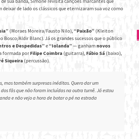
do de sua banda, Simone revisita canções marcantes que
 deixar de lado os clássicos que eternizaram sua voz como
sia”
(Moraes Moreira/Fausto Nilo),
“Paixão”
(Kleiton
o Bosco/Aldir Blanc). Já os grandes sucessos que o público
tros e Despedidas”
e
“Iolanda”
— ganham
novos
da formada por
Filipe Coimbra
(guitarra),
Fábio Sá
(baixo),
é Siqueira
(percussão).
s, mas também surpresas inéditas. Quero dar um
os fãs que não foram incluídas na outra turnê. Já estou
da e não vejo a hora de botar o pé na estrada