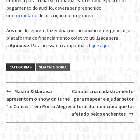
empresa para a qual se trabalha. Para estudo e posterior
pagamento do auxílio, deverá ser preenchido
um
formulário
de inscrição no programa.
Aos que desejarem fazer doações ao auxílio emergencial, a
plataforma de financiamento coletivo utilizada será
a
Apoia.se
. Para acessar a campanha,
clique aqui
.
CATEGORIAS
SEM CATEGORIA
Maiara & Maraisa
Canoas cria cadastramento
Post
apresentam o show da turnê
para mapear e ajudar setor
navigation
“In Concert” em Porto Alegre
cultural do município que foi
afetado pelas enchentes