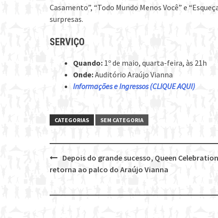
Casamento”, “Todo Mundo Menos Você” e “Esqueça-
surpresas.
SERVIÇO
Quando:
1º de maio, quarta-feira, às 21h
Onde:
Auditório Araújo Vianna
Informações e Ingressos (CLIQUE AQUI)
CATEGORIAS
SEM CATEGORIA
Depois do grande sucesso, Queen Celebratio
Post
retorna ao palco do Araújo Vianna
navigation