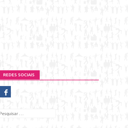
REDES SOCIAIS
esquisar
or: