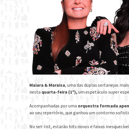
Maiara & Maraisa
, uma das duplas sertanejas mais
nesta
quarta-feira (1º),
um espetáculo super espec
Acompanhadas por uma
orquestra formada apen
ao seu repertório, que ganhou um contorno sofisti
No set-list, estarão hits novos e faixas inesquecív