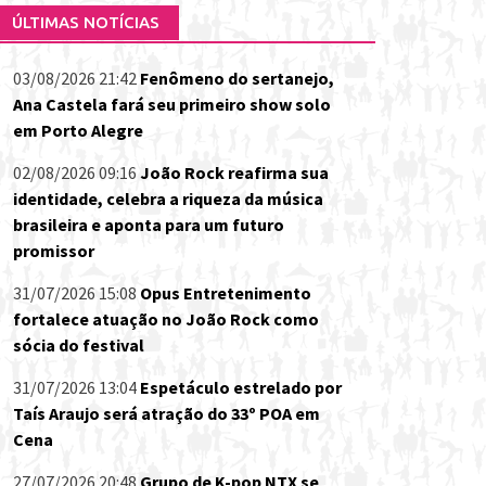
ÚLTIMAS NOTÍCIAS
03/08/2026 21:42
Fenômeno do sertanejo,
Ana Castela fará seu primeiro show solo
em Porto Alegre
02/08/2026 09:16
João Rock reafirma sua
identidade, celebra a riqueza da música
brasileira e aponta para um futuro
promissor
31/07/2026 15:08
Opus Entretenimento
fortalece atuação no João Rock como
sócia do festival
31/07/2026 13:04
Espetáculo estrelado por
Taís Araujo será atração do 33º POA em
Cena
27/07/2026 20:48
Grupo de K-pop NTX se