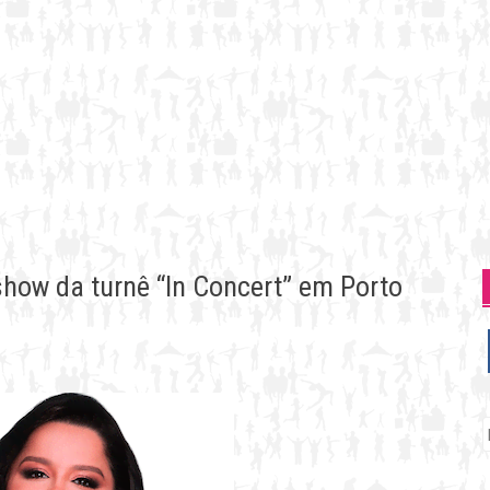
how da turnê “In Concert” em Porto
P
p