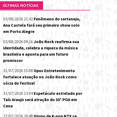
ÚLTIMAS NOTÍCIAS
03/08/2026 21:42
Fenômeno do sertanejo,
Ana Castela fará seu primeiro show solo
em Porto Alegre
02/08/2026 09:16
João Rock reafirma sua
identidade, celebra a riqueza da música
brasileira e aponta para um futuro
promissor
31/07/2026 15:08
Opus Entretenimento
fortalece atuação no João Rock como
sócia do festival
31/07/2026 13:04
Espetáculo estrelado por
Taís Araujo será atração do 33º POA em
Cena
27/07/2026 20:48
Grupo de K-pop NTX se