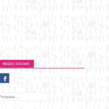
REDES SOCIAIS
esquisar
or: