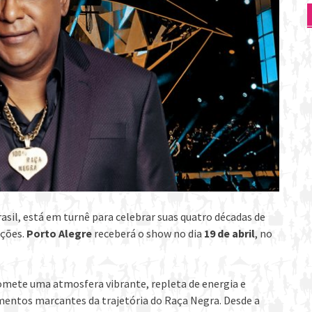
asil, está em turnê para celebrar suas quatro décadas de
ações.
Porto Alegre
receberá o show no dia
19 de abril
, no
mete uma atmosfera vibrante, repleta de energia e
mentos marcantes da trajetória do Raça Negra. Desde a