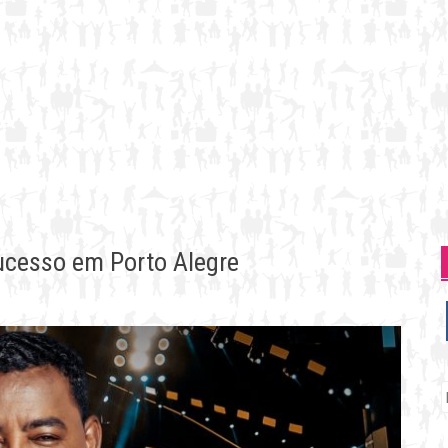
ucesso em Porto Alegre
P
p