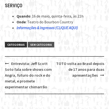
SERVIÇO
Quando
: 16 de maio, quinta-feira, às 21h
Onde
: Teatro do Bourbon Country
Informações & Ingressos (CLIQUE AQUI)
CATEGORIAS
SEM CATEGORIA
Entrevista: Jeff Scott
TOTO volta ao Brasil depois
Post
Soto fala sobre shows com
de 17 anos para duas
navigation
Angra, futuro do rock e do
apresentações
metal, e promete
experimentar chimarrão