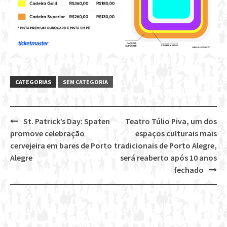
CATEGORIAS
SEM CATEGORIA
St. Patrick’s Day: Spaten
Teatro Túlio Piva, um dos
Post
promove celebração
espaços culturais mais
navigation
cervejeira em bares de Porto
tradicionais de Porto Alegre,
Alegre
será reaberto após 10 anos
fechado