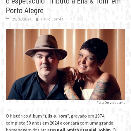
o espetáculo ‘Tributo a Elis & Tom’ em
Porto Alegre
29/02/2024
Paulo Corrêa
Foto: Deivide Leme
O histórico álbum “
Elis & Tom
”, gravado em 1974,
completa 50 anos em 2024 e contará com uma grande
homenagem dos artistas
Kell Smith
e
Daniel Jobim
. O