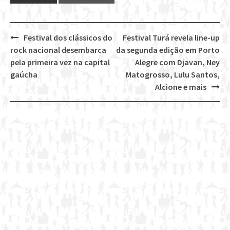
Festival dos clássicos do
Festival Turá revela line-up
Post
rock nacional desembarca
da segunda edição em Porto
navigation
pela primeira vez na capital
Alegre com Djavan, Ney
gaúcha
Matogrosso, Lulu Santos,
Alcione e mais