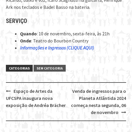
Ricardo, baixo e voz, Ícaro Scagliussi na guitarra, Henrique
Ark nos teclados e Badel Basso na bateria.
SERVIÇO
Quando
: 10 de novembro, sexta-feira, às 21h
Onde
: Teatro do Bourbon Country
Informações e Ingressos (CLIQUE AQUI)
CATEGORIAS
SEM CATEGORIA
Espaço de Artes da
Venda de ingressos para o
Post
UFCSPA inaugura nova
Planeta Atlântida 2024
navigation
exposição de Andréa Brächer
começa nesta segunda, 06
de novembro