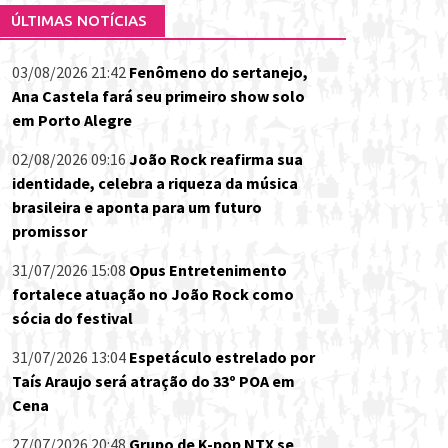
ÚLTIMAS NOTÍCIAS
03/08/2026 21:42
Fenômeno do sertanejo,
Ana Castela fará seu primeiro show solo
em Porto Alegre
02/08/2026 09:16
João Rock reafirma sua
identidade, celebra a riqueza da música
brasileira e aponta para um futuro
promissor
31/07/2026 15:08
Opus Entretenimento
fortalece atuação no João Rock como
sócia do festival
31/07/2026 13:04
Espetáculo estrelado por
Taís Araujo será atração do 33º POA em
Cena
27/07/2026 20:48
Grupo de K-pop NTX se