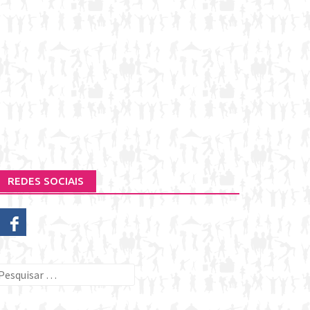
REDES SOCIAIS
esquisar
or: