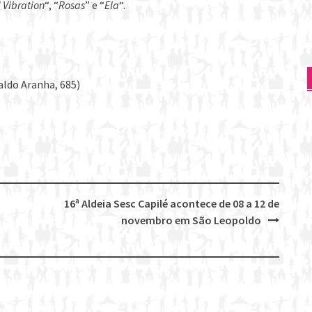
 Vibration
“, “
Rosas
” e “
Ela
“.
aldo Aranha, 685)
16ª Aldeia Sesc Capilé acontece de 08 a 12 de
novembro em São Leopoldo