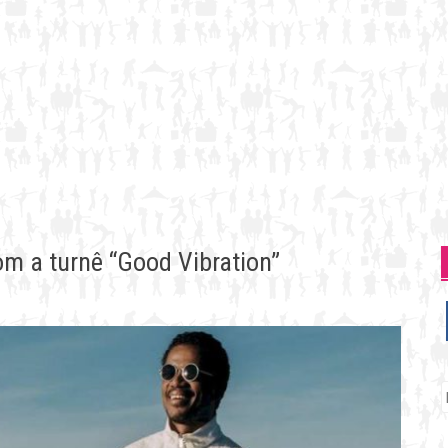
om a turnê “Good Vibration”
P
p