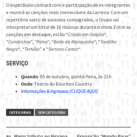
O espetáculo contará com a participação de ex-integrantes
e reunirá as canções mais memoráveis da carreira. Com um
repertório vasto de sucessos consagrados, o Grupo vai
interpretar um total de 16 músicas durante o show. Entre as
canções em destaque, estão “
Criado em Galpão
“,
“
Cambichos
“, “
Pelos
“, “
Baile da Mariquinha
“, “
Tordilho
Negro
“, “
Tertúlia
” e “
Serrano Cantor
“.
SERVIÇO
Quando
: 05 de outubro, quinta-feira, às 21h
Onde
: Teatro do Bourbon Country
Informações & Ingressos (CLIQUE AQUI)
CATEGORIAS
SEM CATEGORIA
Maior tributo ao Nirvana
Exposição “Mundo Pixar”