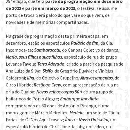
29ª edição, que terá
parte da programação em dezembro
de 2022
e
parte em março de 2023
, o festival se assume
porto de troca. Será palco do que vai e do que vem, de
novidades e de memórias compartilhadas.
Na grade de programação desta primeira etapa, em
dezembro, estão os espetáculos
Palácio do fim
, da Cia.
Incomode-te;
Sambaracotu
, do Canoas Coletivo de dança
;
Maria, seus filhos e suas filhas
, espetáculo de rua do grupo
Levanta Favela;
Terra Adorada
, criado a partir da pesquisa de
Ana Luiza da Silva;
Sísifo
,
de Gregório Duvivier e Vinícius
Calderoni;
Ilha
, do Coletivo Grupelho
;
Atravessamentos
, do
Circo Híbrido;
Restinga Crew
,
com apresentação de rua na
orla do Guaíba;
Novos velhos corpos 50 +
de um grupo de
bailarinos de Porto Alegre;
Embarque imediato
,
comemorando os 80 anos de Antônio Pitanga, numa
montagem de Márcio Meirelles;
Medeia
,
um solo de Tânia
Farias, do Ói Nós Aqui Traveiz;
Ítaca – Nossa OdisseiaI,
um
espetáculo híbrido de Christiane Jatahy, em vídeo, na