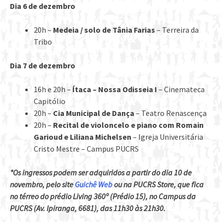
Dia 6 de dezembro
20h –
Medeia / solo de Tânia Farias
– Terreira da
Tribo
Dia 7 de dezembro
16h e 20h –
Ítaca – Nossa Odisseia I
– Cinemateca
Capitólio
20h –
Cia Municipal de Dança
– Teatro Renascença
20h –
Recital de violoncelo e piano com Romain
Garioud e Liliana Michelsen
– Igreja Universitária
Cristo Mestre – Campus PUCRS
*Os ingressos podem ser adquiridos a partir do dia 10 de
novembro, pelo site
Guichê Web
ou na PUCRS Store, que fica
no térreo do prédio Living 360º (Prédio 15), no Campus da
PUCRS (Av. Ipiranga, 6681), das 11h30 às 21h30.