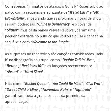
Com apenas 4 minutos de atraso, o Guns N’ Roses subiu ao
palco com a sequência eletrizante de “
It’s So Easy
” e “
Mr.
Brownstone
“, mostrando que as próximas 3 horas de show
seriam poderosas. “
Chinese Democracy
” e o cover de
“
Slither
“, música da banda Velvet Revolver, deram uma
pequena esfriada no público que voltou a pular e cantar na
sequência com “
Welcome to the Jungle
“.
As surpresas no repertório são canções consideradas ‘lado
b’ na discografia do grupo, como “
Double Talkin’ Jive
“,
“
Better
“, “
Reckless Life
” e as lançadas recentemente
“
Absurd
” e “
Hard Skool
“.
Hits como “
Rocket Queen
“, “
You Could Be Mine
“, “
Civil War
“,
“
Sweet Child o’ Mine
“, “
November Rain
” e “
Nightrain
”
garantiram toda a grandiosidade da primeira da
apresentação.