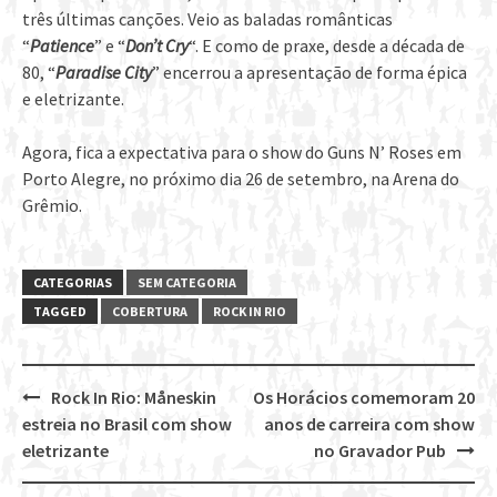
três últimas canções. Veio as baladas românticas
“
Patience
” e “
Don’t Cry
“. E como de praxe, desde a década de
80, “
Paradise City
” encerrou a apresentação de forma épica
e eletrizante.
Agora, fica a expectativa para o show do Guns N’ Roses em
Porto Alegre, no próximo dia 26 de setembro, na Arena do
Grêmio.
CATEGORIAS
SEM CATEGORIA
TAGGED
COBERTURA
ROCK IN RIO
Rock In Rio: Måneskin
Os Horácios comemoram 20
Post
estreia no Brasil com show
anos de carreira com show
navigation
eletrizante
no Gravador Pub