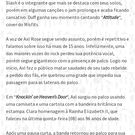
Slash é o integrante que mais se destaca com seus solos,
porém em algumas canções o jam prolonga e acaba ficando
cansativo. Duff ganha seu momento cantando “
Attitude
“,
cover do Misfits.
A voz de Axl Rose segue sendo assunto, porém é repetitivo e
falamos sobre isso há mais de 15 anos. Infelizmente, uma
das maiores vozes do rock perdeu sua potência vocal,
porém segue gigantesco com a presença de palco. Logo no
início, Axl fez o público matar saudades de seu lado rebelde:
a pedido dos fãs, ele quebrou uma grade que impedia sua
passagem para as laterais do palco.
Em “
Knockin’ on Heaven’s Door
“, Axl surgiu no palco usando
uma camiseta e uma cartola com a bandeira britânica na
estampa. Clara homenagem à Rainha Elizabeth II, que
faleceu na última quinta-feira (08) aos 96 anos de idade.
Após uma pausa curta, a banda retornou ao palco para sua