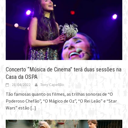
Concerto “Música de Cinema” terá duas sessões na
Casa da OSPA
28/04/2022
Tony Capellão
Tão famosas quanto os filmes, as trilhas sonoras de “O
Poderoso Chefão”, “O Mágico de Oz”, “O Rei Leão” e “Star
Wars” estão
[...]