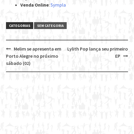
Venda Online
:
Sympla
CATEGORIAS
SEM CATEGORIA
Melim se apresenta em
Lylith Pop lança seu primeiro
Post
Porto Alegre no próximo
EP
navigation
sábado (02)