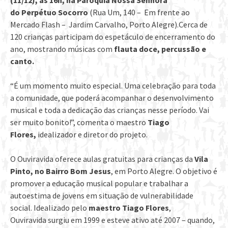
(11/12),
às 16h, na Paróquia Nossa Senhora
do Perpétuo Socorro
(Rua Um, 140 – Em frente ao
Mercado Flash – Jardim Carvalho, Porto Alegre).Cerca de
120 crianças participam do espetáculo de encerramento do
ano, mostrando músicas com
flauta doce, percussão e
canto.
“É um momento muito especial. Uma celebração para toda
a comunidade, que poderá acompanhar o desenvolvimento
musical e toda a dedicação das crianças nesse período. Vai
ser muito bonito!”, comenta o maestro
Tiago
Flores,
idealizador e diretor do projeto.
O Ouviravida oferece aulas gratuitas para crianças da
Vila
Pinto, no Bairro Bom Jesus
, em Porto Alegre. O objetivo é
promover a educação musical popular e trabalhar a
autoestima de jovens em situação de vulnerabilidade
social. Idealizado pelo
maestro Tiago Flores
,
Ouviravida surgiu em 1999 e esteve ativo até 2007 – quando,