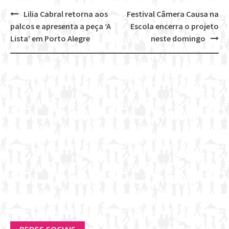
Lilia Cabral retorna aos
Festival Câmera Causa na
Post
palcos e apresenta a peça ‘A
Escola encerra o projeto
navigation
Lista’ em Porto Alegre
neste domingo