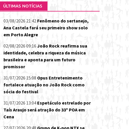
ÚLTIMAS NOTÍCIAS
03/08/2026 21:42
Fenômeno do sertanejo,
Ana Castela fará seu primeiro show solo
em Porto Alegre
02/08/2026 09:16
João Rock reafirma sua
identidade, celebra a riqueza da música
brasileira e aponta para um futuro
promissor
31/07/2026 15:08
Opus Entretenimento
fortalece atuação no João Rock como
sócia do festival
31/07/2026 13:04
Espetáculo estrelado por
Taís Araujo será atração do 33º POA em
Cena
27/07/2026 20:48
Grupo de K-pop NTX se