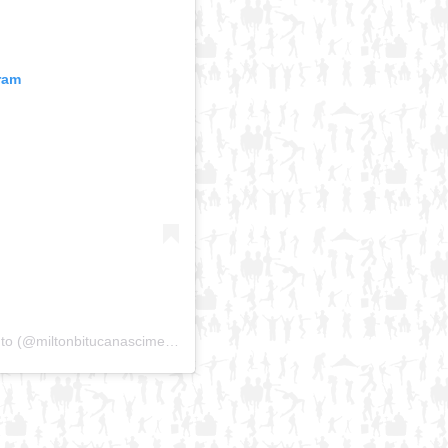
ram
Uma publicação compartilhada por Milton Nascimento (@miltonbitucanascimento)