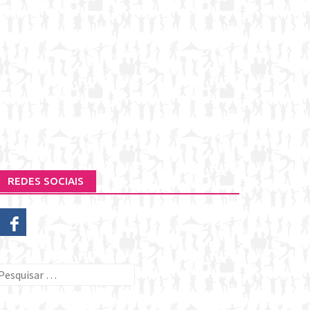
REDES SOCIAIS
esquisar
or: