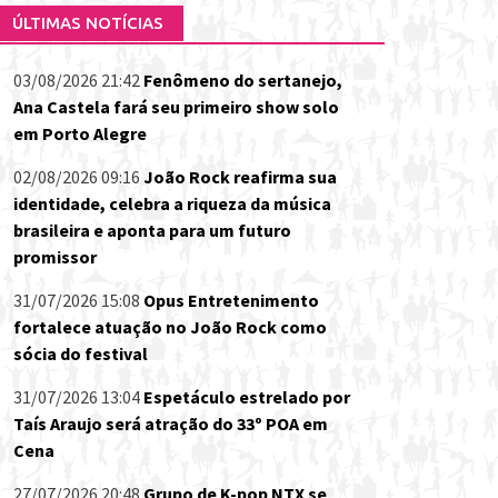
ÚLTIMAS NOTÍCIAS
03/08/2026 21:42
Fenômeno do sertanejo,
Ana Castela fará seu primeiro show solo
em Porto Alegre
02/08/2026 09:16
João Rock reafirma sua
identidade, celebra a riqueza da música
brasileira e aponta para um futuro
promissor
31/07/2026 15:08
Opus Entretenimento
fortalece atuação no João Rock como
sócia do festival
31/07/2026 13:04
Espetáculo estrelado por
Taís Araujo será atração do 33º POA em
Cena
27/07/2026 20:48
Grupo de K-pop NTX se