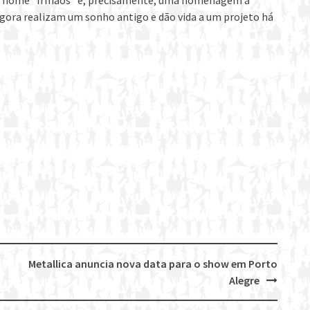
o. O nome “Irmãos” é, precisamente, uma homenagem à
 agora realizam um sonho antigo e dão vida a um projeto há
Metallica anuncia nova data para o show em Porto
Alegre