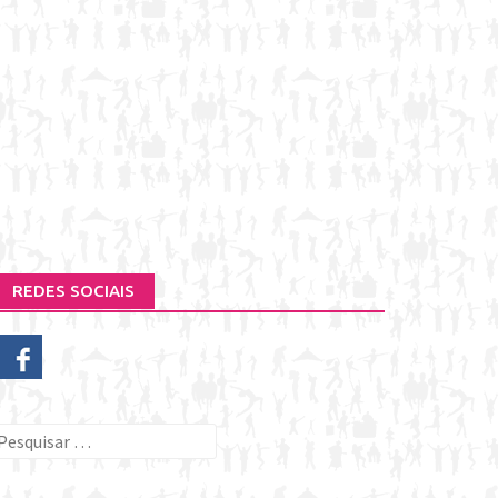
REDES SOCIAIS
esquisar
or: