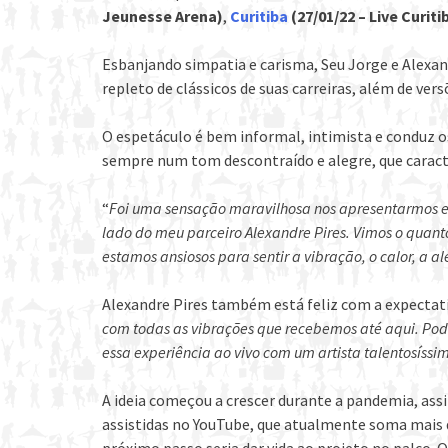
Jeunesse Arena)
,
Curitiba
(27/01/22 – Live Curiti
Esbanjando simpatia e carisma, Seu Jorge e Alexan
repleto de clássicos de suas carreiras, além de ver
O espetáculo é bem informal, intimista e conduz 
sempre num tom descontraído e alegre, que caract
“
Foi uma sensação maravilhosa nos apresentarmos e
lado do meu parceiro Alexandre Pires. Vimos o quant
estamos ansiosos para sentir a vibração, o calor, a al
Alexandre Pires também está feliz com a expectativ
com todas as vibrações que recebemos até aqui. Podem 
essa experiência ao vivo com um artista talentosís
A ideia começou a crescer durante a pandemia, ass
assistidas no YouTube, que atualmente soma mais de