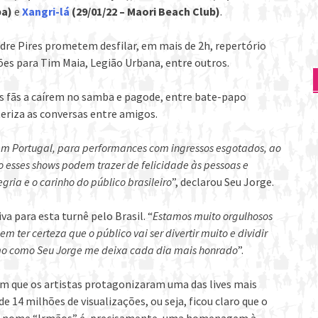
ba)
e
Xangri-lá
(29/01/22 – Maori Beach Club)
.
dre Pires prometem desfilar, em mais de 2h, repertório
sões para Tim Maia, Legião Urbana, entre outros.
os fãs a caírem no samba e pagode, entre bate-papo
eriza as conversas entre amigos.
m Portugal, para performances com ingressos esgotados, ao
o esses shows podem trazer de felicidade às pessoas e
egria e o carinho do público brasileiro
”, declarou Seu Jorge.
a para esta turnê pelo Brasil. “
Estamos muito orgulhosos
ter certeza que o público vai ser divertir muito e dividir
simo como Seu Jorge me deixa cada dia mais honrado
”.
im que os artistas protagonizaram uma das lives mais
 14 milhões de visualizações, ou seja, ficou claro que o