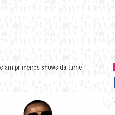
nciam primeiros shows da turnê
P
p