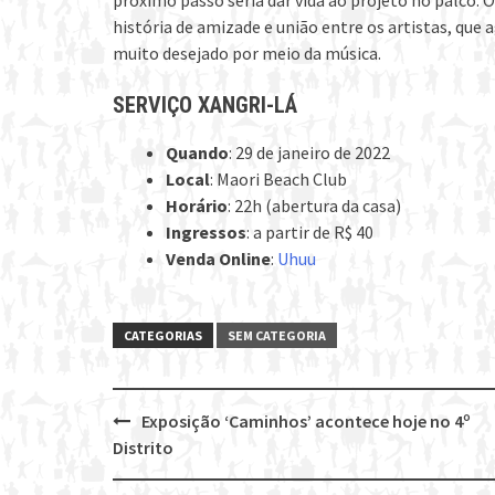
próximo passo seria dar vida ao projeto no palc
história de amizade e união entre os artistas, que
muito desejado por meio da música.
SERVIÇO XANGRI-LÁ
Quando
: 29 de janeiro de 2022
Local
: Maori Beach Club
Horário
: 22h (abertura da casa)
Ingressos
: a partir de R$ 40
Venda Online
:
Uhuu
CATEGORIAS
SEM CATEGORIA
Exposição ‘Caminhos’ acontece hoje no 4º
Post
Distrito
navigation