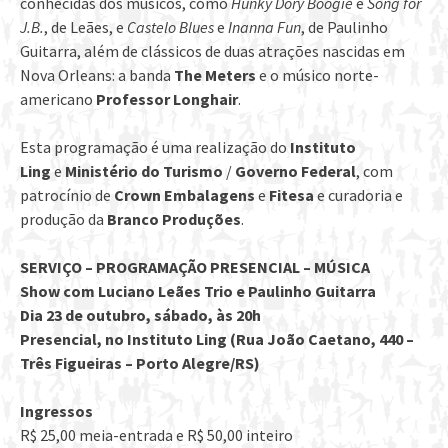
conhecidas dos músicos, como
Hunky Dory Boogie
e
Song for
J.B.
, de Leães, e
Castelo Blues
e
Inanna Fun
, de Paulinho
Guitarra, além de clássicos de duas atrações nascidas em
Nova Orleans: a banda
The Meters
e o músico norte-
americano
Professor Longhair
.
Esta programação é uma realização do
Instituto
Ling
e
Ministério do Turismo
/
Governo Federal
, com
patrocínio de
Crown Embalagens
e
Fitesa
e curadoria e
produção da
Branco Produções
.
SERVIÇO – PROGRAMAÇÃO PRESENCIAL – MÚSICA
Show com Luciano Leães Trio e Paulinho Guitarra
Dia 23 de outubro, sábado, às 20h
Presencial, no Instituto Ling (Rua João Caetano, 440 –
Três Figueiras – Porto Alegre/RS)
Ingressos
R$ 25,00 meia-entrada e R$ 50,00 inteiro