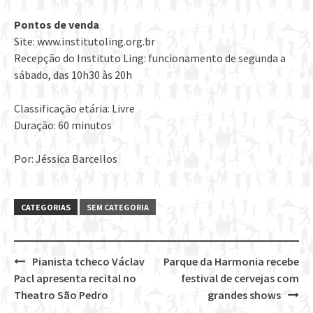
Pontos de venda
Site: www.institutoling.org.br
Recepção do Instituto Ling: funcionamento de segunda a
sábado, das 10h30 às 20h
Classificação etária: Livre
Duração: 60 minutos
Por: Jéssica Barcellos
CATEGORIAS
SEM CATEGORIA
Pianista tcheco Václav
Parque da Harmonia recebe
Post
Pacl apresenta recital no
festival de cervejas com
navigation
Theatro São Pedro
grandes shows