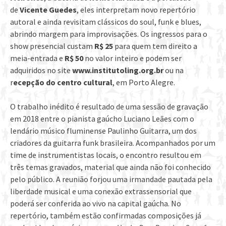
de
Vicente Guedes
, eles interpretam novo repertório
autoral e ainda revisitam clássicos do soul, funk e blues,
abrindo margem para improvisações. Os ingressos para o
show presencial custam
R$ 25
para quem tem direito a
meia-entrada e
R$ 50
no valor inteiro e podem ser
adquiridos no site
www.institutoling.org.br
ou na
r
ecepção do centro cultural
, em Porto Alegre.
O trabalho inédito é resultado de uma sessão de gravação
em 2018 entre o pianista gaúcho Luciano Leães com o
lendário músico fluminense Paulinho Guitarra, um dos
criadores da guitarra funk brasileira. Acompanhados por um
time de instrumentistas locais, o encontro resultou em
três temas gravados, material que ainda não foi conhecido
pelo público. A reunião forjou uma irmandade pautada pela
liberdade musical e uma conexão extrassensorial que
poderá ser conferida ao vivo na capital gaúcha. No
repertório, também estão confirmadas composições já