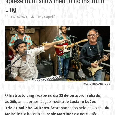
apresentam show inédito no Instituto
Ling
19/10/2021
Tony Capellão
foto: Carlos Andrade
O
Instituto Ling
recebe no dia
23 de outubro
,
sábado
,
às
20h
, uma apresentação inédita de
Luciano Leães
Trio
e
Paulinho Guitarra
. Acompanhados pelo baixo de
Edu
Meirelles
, a bateria de
Ronie Martinez
e a percussão