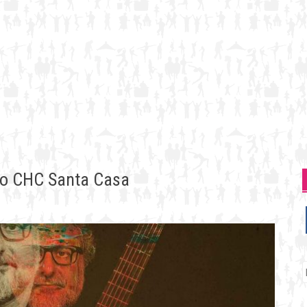
no CHC Santa Casa
P
p