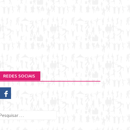
REDES SOCIAIS
esquisar
or: