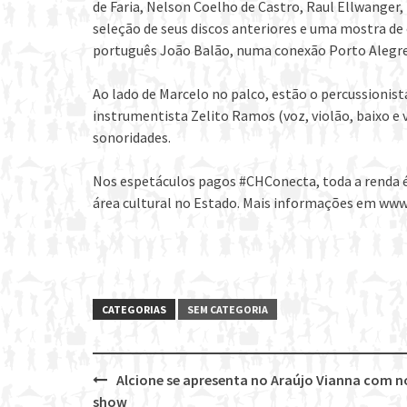
de Faria, Nelson Coelho de Castro, Raul Ellwanger,
seleção de seus discos anteriores e uma mostra de
português João Balão, numa conexão Porto Alegre
Ao lado de Marcelo no palco, estão o percussionista
instrumentista Zelito Ramos (voz, violão, baixo e v
sonoridades.
Nos espetáculos pagos #CHConecta, toda a renda é 
área cultural no Estado. Mais informações em www
CATEGORIAS
SEM CATEGORIA
Alcione se apresenta no Araújo Vianna com 
Post
show