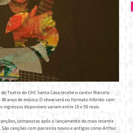
lco do Teatro do CHC Santa Casa recebe o cantor Marcelo
e 40 anos de música. O show será no formato híbrido: com
 ingressos disponíveis variam entre 10 e 50 reais.
 canções, compostas após o lançamento do mais recente
 São canções com parceiros novos e antigos como Arthur