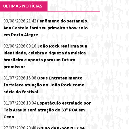
ÚLTIMAS NOTÍCIAS
03/08/2026 21:42
Fenômeno do sertanejo,
Ana Castela fará seu primeiro show solo
em Porto Alegre
02/08/2026 09:16
João Rock reafirma sua
identidade, celebra a riqueza da música
brasileira e aponta para um futuro
promissor
31/07/2026 15:08
Opus Entretenimento
fortalece atuação no João Rock como
sócia do festival
31/07/2026 13:04
Espetáculo estrelado por
Taís Araujo será atração do 33º POA em
Cena
27/07/2026 20:48
Grupo de K-pop NTX se