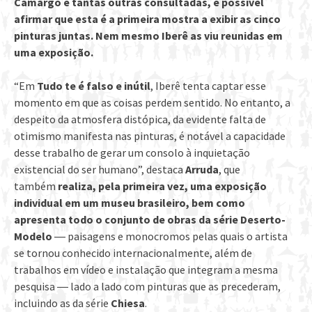
Camargo e tantas outras consultadas, é possível
afirmar que esta é a primeira mostra a exibir as cinco
pinturas juntas. Nem mesmo Iberê as viu reunidas em
uma exposição.
“Em
Tudo te é falso e inútil
, Iberê tenta captar esse
momento em que as coisas perdem sentido. No entanto, a
despeito da atmosfera distópica, da evidente falta de
otimismo manifesta nas pinturas, é notável a capacidade
desse trabalho de gerar um consolo à inquietação
existencial do ser humano”, destaca
Arruda
, que
também
realiza, pela primeira vez, uma exposição
individual em um museu brasileiro, bem como
apresenta todo o conjunto de obras da
série
Deserto-
Modelo
― paisagens e monocromos pelas quais o artista
se tornou conhecido internacionalmente, além de
trabalhos em vídeo e instalação que integram a mesma
pesquisa ― lado a lado com pinturas que as precederam,
incluindo as da série
Chiesa
.