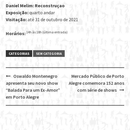
Daniel Melim: Reconstruçao
Exposição:
quarto andar
Visitação:
até 31 de outubro de 2021
14h às 18h (última entrada)
Horários:
CATEGORIAS
SEM CATEGORIA
Oswaldo Montenegro
Mercado Público de Porto
Post
apresenta seu novo show
Alegre comemora 152 anos
navigation
“Balada Para um Ex-Amor”
com série de shows
em Porto Alegre