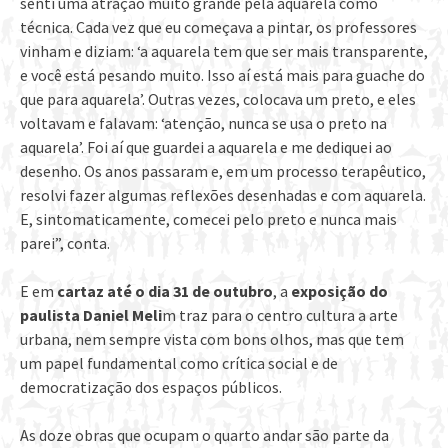
senti uma atração muito grande pela aquarela como
técnica. Cada vez que eu começava a pintar, os professores
vinham e diziam: ‘a aquarela tem que ser mais transparente,
e você está pesando muito. Isso aí está mais para guache do
que para aquarela’. Outras vezes, colocava um preto, e eles
voltavam e falavam: ‘atenção, nunca se usa o preto na
aquarela’. Foi aí que guardei a aquarela e me dediquei ao
desenho. Os anos passaram e, em um processo terapêutico,
resolvi fazer algumas reflexões desenhadas e com aquarela.
E, sintomaticamente, comecei pelo preto e nunca mais
parei”, conta.
E em
cartaz até o dia 31 de outubro
, a
exposição do
paulista Daniel Meli
m traz para o centro cultura a arte
urbana, nem sempre vista com bons olhos, mas que tem
um papel fundamental como crítica social e de
democratização dos espaços públicos.
As doze obras que ocupam o quarto andar são parte da