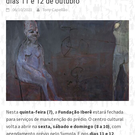
dias 11 e 12 de outubro
06/10/2021
Tony Capellão
Nesta
quinta-feira (7)
, a
Fundação Iberê
estará fechada
para serviços de manutenção do prédio. O centro cultural
volta a abrir na
sexta, sábado e domingo (8 a 10)
, com
agendamento prévio pelo Sympla. E nos
dias 11 e 12
,