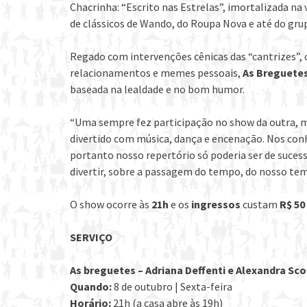
Chacrinha: “Escrito nas Estrelas”, imortalizada na
de clássicos de Wando, do Roupa Nova e até do gr
Regado com intervenções cênicas das “cantrizes”
relacionamentos e memes pessoais,
As Breguete
baseada na lealdade e no bom humor.
“Uma sempre fez participação no show da outra, m
divertido com música, dança e encenação. Nos con
portanto nosso repertório só poderia ser de sucess
divertir, sobre a passagem do tempo, do nosso tem
O show ocorre às
21h
e os
ingressos
custam
R$ 50
SERVIÇO
As breguetes – Adriana Deffenti e Alexandra Sco
Quando:
8 de outubro | Sexta-feira
Horário:
21h (a casa abre às 19h)