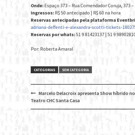
Onde:
Espaço 373 – Rua Comendador Coruja, 373 – 
Ingressos:
R$ 50 antecipado | R$ 60 na hora
Reservas antecipadas pela plataforma Eventbr
adriana-deffenti-e-alexandra-scotti-tickets-1802
Reservas por whats:
51 9 81423137 | 51 9 9890281
Por: Roberta Amaral
CATEGORIAS
SEM CATEGORIA
Marcelo Delacroix apresenta Show híbrido no
Post
Teatro CHC Santa Casa
navigation