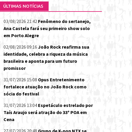
ÚLTIMAS NOTÍCIAS
03/08/2026 21:42
Fenômeno do sertanejo,
Ana Castela fará seu primeiro show solo
em Porto Alegre
02/08/2026 09:16
João Rock reafirma sua
identidade, celebra a riqueza da música
brasileira e aponta para um futuro
promissor
31/07/2026 15:08
Opus Entretenimento
fortalece atuação no João Rock como
sócia do festival
31/07/2026 13:04
Espetáculo estrelado por
Taís Araujo será atração do 33º POA em
Cena
27/07/2026 20:48
Grupo de K-pop NTX se