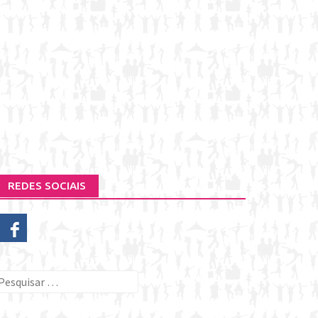
REDES SOCIAIS
esquisar
or: