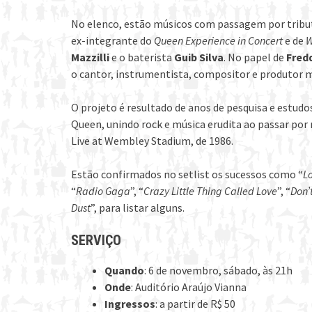
No elenco, estão músicos com passagem por tributo
ex-integrante do
Queen Experience in Concert
e de
W
Mazzilli
e o baterista
Guib Silva
. No papel de
Fred
o cantor, instrumentista, compositor e produtor 
O projeto é resultado de anos de pesquisa e estud
Queen, unindo rock e música erudita ao passar po
Live at Wembley Stadium, de 1986.
Estão confirmados no setlist os sucessos como “
Lo
“
Radio Gaga
”, “
Crazy Little Thing Called Love
”, “
Don’
Dust
”, para listar alguns.
SERVIÇO
Quando
: 6 de novembro, sábado, às 21h
Onde
: Auditório Araújo Vianna
Ingressos
: a partir de R$ 50