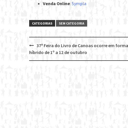
Venda Online
:
Sympla
CATEGORIAS
SEM CATEGORIA
37ª Feira do Livro de Canoas ocorre em form
Post
híbrido de 1º a 12 de outubro
navigation