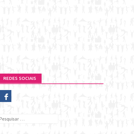
REDES SOCIAIS
esquisar
or: