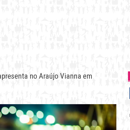
 apresenta no Araújo Vianna em
P
p