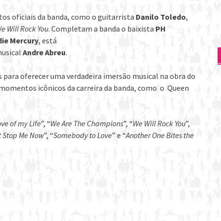
s oficiais da banda, como o guitarrista
Danilo Toledo
,
e Will Rock You
. Completam a banda o baixista
PH
die Mercury
, está
musical
Andre Abreu
.
os para oferecer uma verdadeira imersão musical na obra do
r momentos icônicos da carreira da banda, como o Queen
ve of my Life
”, “
We Are The Champions
”, “
We Will Rock You
”,
t Stop Me Now
”, “
Somebody to Love
” e “
Another One Bites the