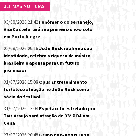
ÚLTIMAS NOTÍCIAS
03/08/2026 21:42
Fenômeno do sertanejo,
Ana Castela fará seu primeiro show solo
em Porto Alegre
02/08/2026 09:16
João Rock reafirma sua
identidade, celebra a riqueza da música
brasileira e aponta para um futuro
promissor
31/07/2026 15:08
Opus Entretenimento
fortalece atuação no João Rock como
sócia do festival
31/07/2026 13:04
Espetáculo estrelado por
Taís Araujo será atração do 33º POA em
Cena
27/07/2026 20:48
Grupo de K-pop NTX se