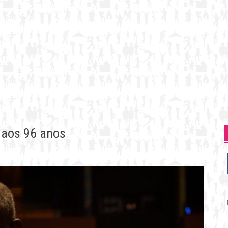
 aos 96 anos
P
p