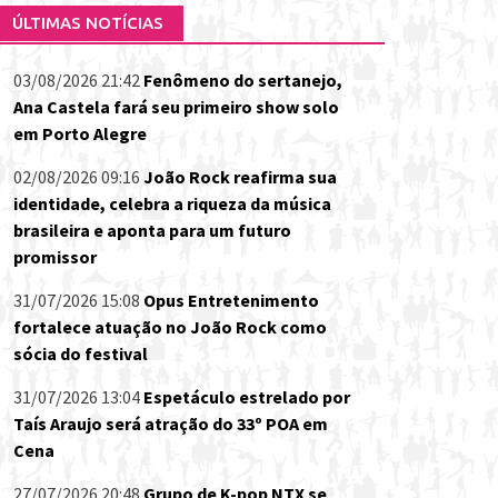
ÚLTIMAS NOTÍCIAS
03/08/2026 21:42
Fenômeno do sertanejo,
Ana Castela fará seu primeiro show solo
em Porto Alegre
02/08/2026 09:16
João Rock reafirma sua
identidade, celebra a riqueza da música
brasileira e aponta para um futuro
promissor
31/07/2026 15:08
Opus Entretenimento
fortalece atuação no João Rock como
sócia do festival
31/07/2026 13:04
Espetáculo estrelado por
Taís Araujo será atração do 33º POA em
Cena
27/07/2026 20:48
Grupo de K-pop NTX se