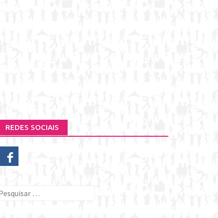
REDES SOCIAIS
esquisar
or: