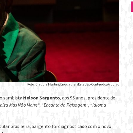
Foto: Claudia Martini/Enquadrar/Estadão Conteúdo/Arquivo
, o sambista
Nelson Sargento
, aos 96 anos, presidente de
niza Mas Não Morre
“, “
Encanto da Paisagem
“, “
Idioma
ular brasileira, Sargento foi diagnosticado com o novo