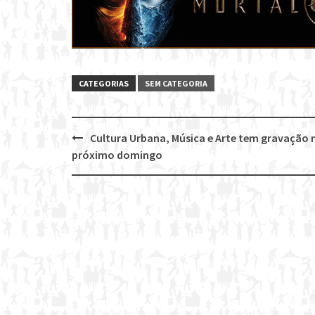
CATEGORIAS
SEM CATEGORIA
Cultura Urbana, Música e Arte tem gravação 
Post
próximo domingo
navigation