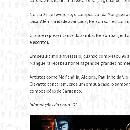
coronavírus na última sexta-feira (21), quando foi 
No dia 26 de fevereiro, o compositor da Mangueira
casa. Além da idade avançada, Nelson sofreu com u
Grande representante do samba, Nelson Sargento fo
e escritor.
Em seu último aniversário, quando completou 96 a
Mangueira recebeu homenagens de grandes nomes d
Artistas como Mar’tnália, Alcione, Paulinho da Viol
Ciavatta cantaram, cada um em sua casa, o samba 
composições de Sargento.
Informações do portal G1