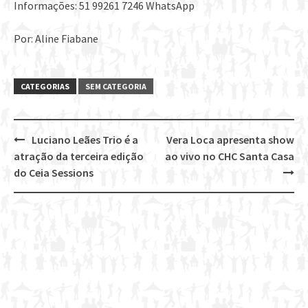
Informações: 51 99261 7246 WhatsApp
Por: Aline Fiabane
CATEGORIAS
SEM CATEGORIA
Luciano Leães Trio é a
Vera Loca apresenta show
Post
atração da terceira edição
ao vivo no CHC Santa Casa
navigation
do Ceia Sessions