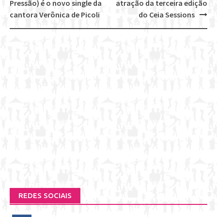
Post
Pressão) é o novo single da
atração da terceira edição
navigation
cantora Verônica de Picoli
do Ceia Sessions
REDES SOCIAIS