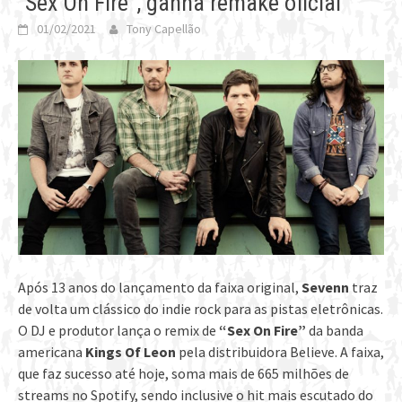
“Sex On Fire”, ganha remake oficial
01/02/2021
Tony Capellão
Após 13 anos do lançamento da faixa original,
Sevenn
traz
de volta um clássico do indie rock para as pistas eletrônicas.
O DJ e produtor lança o remix de
“Sex On Fire”
da banda
americana
Kings Of Leon
pela distribuidora Believe. A faixa,
que faz sucesso até hoje, soma mais de 665 milhões de
streams no Spotify, sendo inclusive o hit mais escutado do