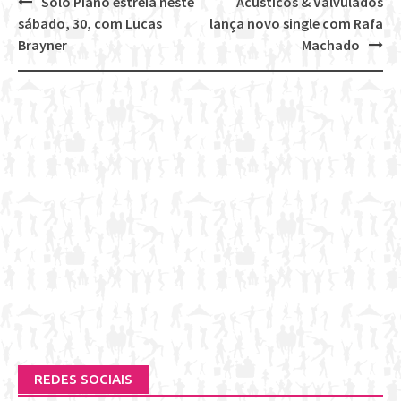
Solo Piano estreia neste
Acústicos & Valvulados
Post
sábado, 30, com Lucas
lança novo single com Rafa
navigation
Brayner
Machado
REDES SOCIAIS