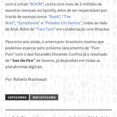
com a collab
“BOOM”
, conta com mais de 3 milhões de
ouvintes mensais no Spotify, além de ser responsável por
tracks de sucesso como
“Byob”
,
“The
Wall”
,
“Symphonia”
e
“Pelados Em Santos”
, todas ao lado
de Alok. Além de
“Tam Tam”
em colaboração com Bhaskar.
Para este ano ainda, o americano-brasileiro revelou que
podemos esperar pelo próximo lançamento de
“Pum
Pum”
com o duo holandês Showtek. Confira já o resultado
de
“Sex On Fire”
de Sevenn, já disponível em todas as
plataformas digitais.
Por: Rafaela Waishaupt
CATEGORIAS
SEM CATEGORIA