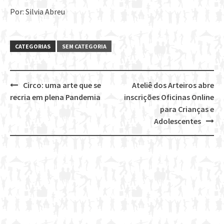
Por: Silvia Abreu
CATEGORIAS
SEM CATEGORIA
Circo: uma arte que se
Ateliê dos Arteiros abre
Post
recria em plena Pandemia
inscrições Oficinas Online
navigation
para Crianças e
Adolescentes