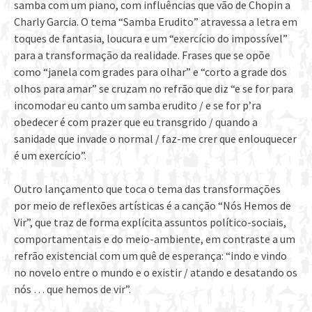
samba com um piano, com influências que vão de Chopin a
Charly Garcia. O tema “Samba Erudito” atravessa a letra em
toques de fantasia, loucura e um “exercício do impossível”
para a transformação da realidade. Frases que se opõe
como “janela com grades para olhar” e “corto a grade dos
olhos para amar” se cruzam no refrão que diz “e se for para
incomodar eu canto um samba erudito / e se for p’ra
obedecer é com prazer que eu transgrido / quando a
sanidade que invade o normal / faz-me crer que enlouquecer
é um exercício”.
Outro lançamento que toca o tema das transformações
por meio de reflexões artísticas é a canção “Nós Hemos de
Vir”, que traz de forma explícita assuntos político-sociais,
comportamentais e do meio-ambiente, em contraste a um
refrão existencial com um quê de esperança: “indo e vindo
no novelo entre o mundo e o existir / atando e desatando os
nós … que hemos de vir”.