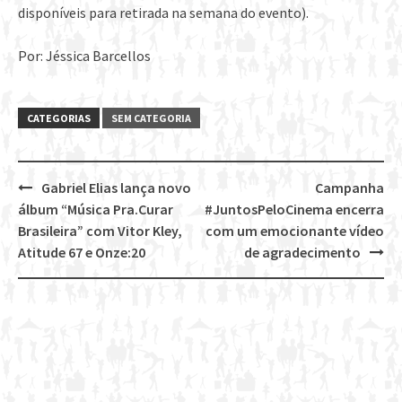
disponíveis para retirada na semana do evento).
Por: Jéssica Barcellos
CATEGORIAS
SEM CATEGORIA
Gabriel Elias lança novo
Campanha
Post
álbum “Música Pra.Curar
#JuntosPeloCinema encerra
navigation
Brasileira” com Vitor Kley,
com um emocionante vídeo
Atitude 67 e Onze:20
de agradecimento