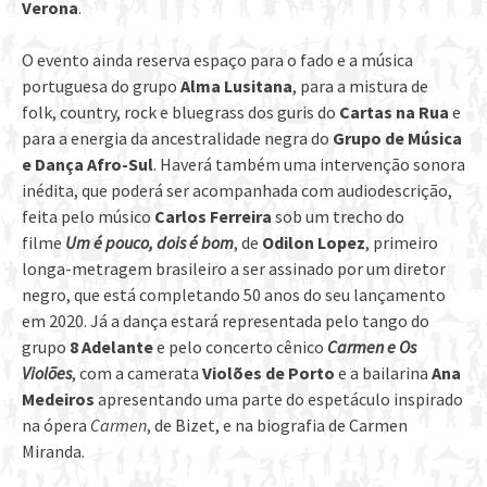
Verona
.
O evento ainda reserva espaço para o fado e a música
portuguesa do grupo
Alma Lusitana
, para a mistura de
folk, country, rock e bluegrass dos guris do
Cartas na Rua
e
para a energia da ancestralidade negra do
Grupo de Música
e Dança Afro-Sul
. Haverá também uma intervenção sonora
inédita, que poderá ser acompanhada com audiodescrição,
feita pelo músico
Carlos Ferreira
sob um trecho do
filme
Um é pouco, dois é bom
, de
Odilon Lopez
, primeiro
longa-metragem brasileiro a ser assinado por um diretor
negro, que está completando 50 anos do seu lançamento
em 2020. Já a dança estará representada pelo tango do
grupo
8 Adelante
e pelo concerto cênico
Carmen e Os
Violões
, com a camerata
Violões de Porto
e a bailarina
Ana
Medeiros
apresentando uma parte do espetáculo inspirado
na ópera
Carmen
, de Bizet, e na biografia de Carmen
Miranda.