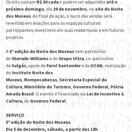
Os kits custam
R$ 30 cada
e podem ser adquiridos
até o
próximo domingo
, dia
29 de novembro
, no
site do Noite
dos Museus
. Ao final da ação, o lucro das vendas será
revertido em doações para os espaços culturais
participantes investirem em suas reaberturas e em futuros
projetos.
A
5​ª edição do Noite dos Museus
tem patrocínio
de
Sherwin-Williams
e do
Grupo Ultra
, co-patrocínio
da
Sulgás
, apoio do
Farol Santander
e da
UCAN
, realização
do
Instituto Noite dos
Museus
,
Rompecabezas
,
Secretaria Especial da
Cultura
,
Ministério do Turismo
,
Governo Federal
,
Pátria
Amada Brasil
. O evento é financiado via
Lei de Incentivo à
Cultura
, do
Governo Federal
.
SERVIÇO
5ª edição do Noite dos Museus
Dia 5 de dezembro, sábado, a partir das 18h