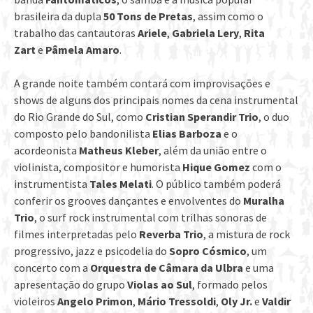
brasileira da dupla
50 Tons de Pretas
, assim como o
trabalho das cantautoras
Ariele
,
Gabriela Lery
,
Rita
Zart
e
Pâmela Amaro
.
A grande noite também contará com improvisações e
shows de alguns dos principais nomes da cena instrumental
do Rio Grande do Sul, como
Cristian Sperandir Trio
, o duo
composto pelo bandonilista
Elias Barboza
e o
acordeonista
Matheus Kleber
, além da união entre o
violinista, compositor e humorista
Hique Gomez
com o
instrumentista
Tales Melati
. O público também poderá
conferir os grooves dançantes e envolventes do
Muralha
Trio
, o surf rock instrumental com trilhas sonoras de
filmes interpretadas pelo
Reverba Trio
, a mistura de rock
progressivo, jazz e psicodelia do
Sopro Cósmico
, um
concerto com a
Orquestra de Câmara da Ulbra
e uma
apresentação do grupo
Violas ao Sul
, formado pelos
violeiros
Angelo Primon
,
Mário Tressoldi
,
Oly Jr.
e
Valdir