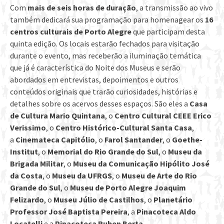
Com
mais de seis horas de duração
, a transmissão ao vivo
também dedicará sua programação para homenagear os
16
centros culturais de Porto Alegre
que participam desta
quinta edição. Os locais estarão fechados para visitação
durante o evento, mas receberão a iluminação temática
que já é característica do Noite dos Museus e serão
abordados em entrevistas, depoimentos e outros
conteúdos originais que trarão curiosidades, histórias e
detalhes sobre os acervos desses espaços. São eles a
Casa
de Cultura Mario Quintana
, o
Centro Cultural CEEE Erico
Verissimo
, o
Centro Histórico-Cultural Santa Casa
,
a
Cinemateca Capitólio
, o
Farol Santander
, o
Goethe-
Institut
, o
Memorial do Rio Grande do Sul
, o
Museu da
Brigada Militar
, o
Museu da Comunicação Hipólito José
da Costa
, o
Museu da UFRGS
, o
Museu de Arte do Rio
Grande do Sul
, o
Museu de Porto Alegre Joaquim
Felizardo
, o
Museu Júlio de Castilhos
, o
Planetário
Professor José Baptista Pereira
, a
Pinacoteca Aldo
Locatelli
e a
Pinacoteca Ruben Berta
.