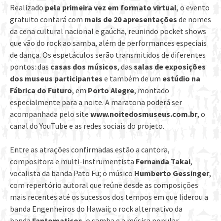
Realizado
pela primeira vez em formato virtual
, o evento
gratuito contará com
mais de 20 apresentações
de nomes
da cena cultural nacional e gaúcha, reunindo pocket shows
que vão do rock ao samba, além de performances especiais
de dança. Os espetáculos serão transmitidos de diferentes
pontos: das
casas dos músicos
, das
salas de exposições
dos museus participantes
e também de um
estúdio na
Fábrica do Futuro
, em
Porto Alegre
, montado
especialmente para a noite. A maratona poderá ser
acompanhada pelo site
www.noitedosmuseus.com.br
, o
canal do YouTube e as redes sociais do projeto.
Entre as atrações confirmadas estão a cantora,
compositora e multi-instrumentista
Fernanda Takai
,
vocalista da banda Pato Fu; o músico
Humberto Gessinger
,
com repertório autoral que reúne desde as composições
mais recentes até os sucessos dos tempos em que liderou a
banda Engenheiros do Hawaii; o rock alternativo da
banda
Fantomaticos
, o samba e a música popular