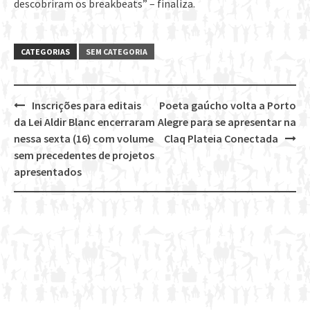
descobriram os breakbeats” – finaliza.
CATEGORIAS
SEM CATEGORIA
Inscrições para editais
Poeta gaúcho volta a Porto
Post
da Lei Aldir Blanc encerraram
Alegre para se apresentar na
navigation
nessa sexta (16) com volume
Claq Plateia Conectada
sem precedentes de projetos
apresentados