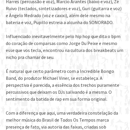
Harres (percussão e voz), Marcio Arantes (baixo e voz), Zé
Ruivo (teclados, sintetizadores e voz), Guri (guitarra e voz)
e Ângelo Medrado (voz e caxixi), além dele mesmo na
bateria e voz, Pupillo estreia a alcunha do SONORADO.
Influenciado inevitavelmente pelo hip hop que dita o bpm
do coração de comparsas como Jorge Du Peixe e mesmo
esse que vos tecla, encontrou na cultura dos breakbeats um
nicho pra chamar de seu.
É natural que certo parâmetro com a Incredible Bongo
Band, do produtor Michael Viner, se estabeleça. A
perspectiva é parecida, a essência dos trechos puramente
percussivos que deixam os DJs salivando é a mesma. O
sentimento da batida de rap em sua forma original.
Com a diferença que aqui, uma verdadeira constelação da
melhor música do Brasil de Todos Os Tempos marca
presença de fato, via autoria das faixas, criadas sob