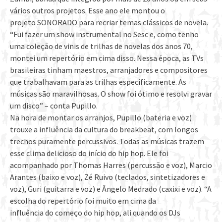
vários outros projetos. Esse ano ele montou o
projeto SONORADO para recriar temas clássicos de novela.
“Fui fazer um show instrumental no Sesc e, como tenho
uma coleção de vinis de trilhas de novelas dos anos 70,
montei um repertório em cima disso. Nessa época, as TVs
brasileiras tinham maestros, arranjadores e compositores
que trabalhavam para as trilhas especificamente. As
músicas são maravilhosas. O show foi ótimo e resolvi gravar
um disco” – conta Pupillo.
Na hora de montar os arranjos, Pupillo (bateria e voz)
trouxe a influência da cultura do breakbeat, com longos
trechos puramente percussivos. Todas as músicas trazem
esse clima delicioso do início do hip hop. Ele foi
acompanhado por Thomas Harres (percussão e voz), Marcio
Arantes (baixo e voz), Zé Ruivo (teclados, sintetizadores e
voz), Guri (guitarra e voz) e Ângelo Medrado (caxixi e voz). “A
escolha do repertório foi muito em cima da
influência do começo do hip hop, ali quando os DJs